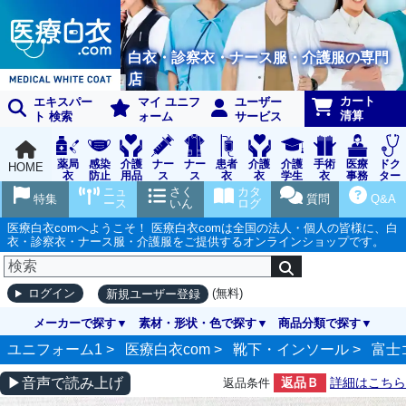
白衣・診察衣・ナース服・介護服の専門
店
カート
エキスパー
マイ ユニフ
ユーザー
清算
ト 検索
ォーム
サービス
薬局
感染
介護
ナー
ナー
患者
介護
介護
手術
医療
ドク
HOME
衣
防止
用品
ス
ス
衣
衣
学生
衣
事務
ター
用品
グッ
ウェ
実習
受付
ウェ
ニュ
さく
カタ
特集
質問
Q&A
ズ
ア
衣
ア
ース
いん
ログ
医療白衣comへようこそ！ 医療白衣comは全国の法人・個人の皆様に、白
衣・診察衣・ナース服・介護服をご提供するオンラインショップです。
(無料)
ログイン
新規ユーザー登録
メーカーで探す
素材・形状・色で探す
商品分類で探す
ユニフォーム1 >
医療白衣com
>
靴下・インソール
>
富士
▶音声で読み上げ
返品Ｂ
詳細はこちら
返品条件