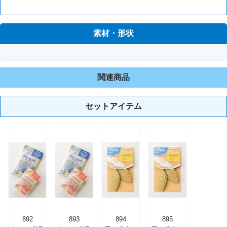
素材・形状
関連商品
セットアイテム
892
893
894
895