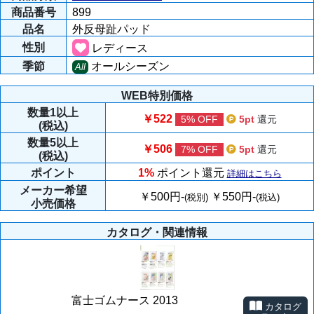
商品番号
899
品名
外反母趾パッド
性別
レディース
季節
オールシーズン
All
WEB特別価格
数量
1以上
￥522
5% OFF
5pt
還元
(税込)
数量
5以上
￥506
7% OFF
5pt
還元
(税込)
ポイント
1%
ポイント還元
詳細はこちら
メーカー
希望
￥500円-
￥550円-
(税別)
(税込)
小売価格
カタログ・関連情報
富士ゴムナース 2013
カタログ