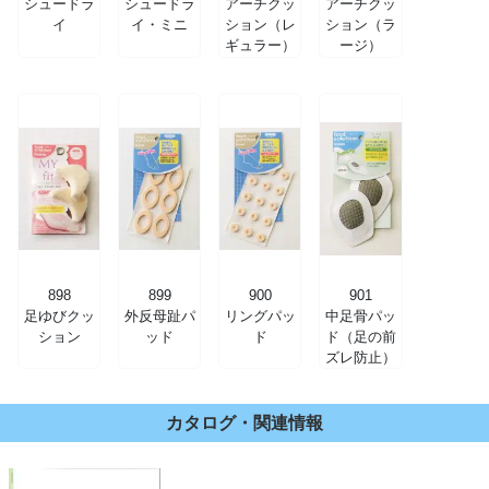
シュードラ
シュードラ
アーチクッ
アーチクッ
イ
イ・ミニ
ション（レ
ション（ラ
ギュラー）
ージ）
898
899
900
901
足ゆびクッ
外反母趾パ
リングパッ
中足骨パッ
ション
ッド
ド
ド（足の前
ズレ防止）
カタログ・関連情報