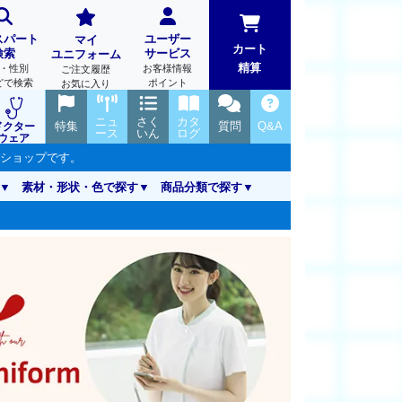
スパート
ユーザー
マイ
カート
検索
サービス
ユニフォーム
精算
・性別
お客様情報
ご注文履歴
どで検索
ポイント
お気に入り
ニュ
さく
カタ
特集
質問
Q&A
ドクター
ース
いん
ログ
ウェア
ンショップです。
素材・形状・色で探す
商品分類で探す