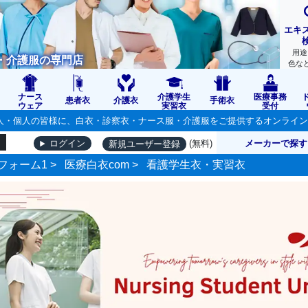
エキ
用途
・介護服の専門店
色な
ナース
介護学生
医療事務
患者衣
介護衣
手術衣
ウェア
実習衣
受付
の法人・個人の皆様に、白衣・診察衣・ナース服・介護服をご提供するオンライ
(無料)
メーカーで探す
ログイン
新規ユーザー登録
フォーム1 >
医療白衣com
>
看護学生衣・実習衣