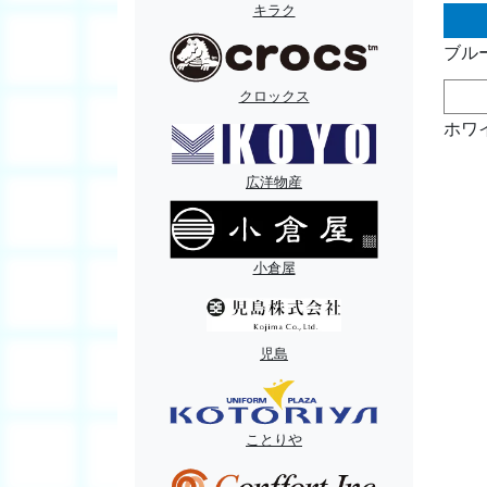
キラク
ブルー
クロックス
ホワイ
広洋物産
小倉屋
児島
ことりや