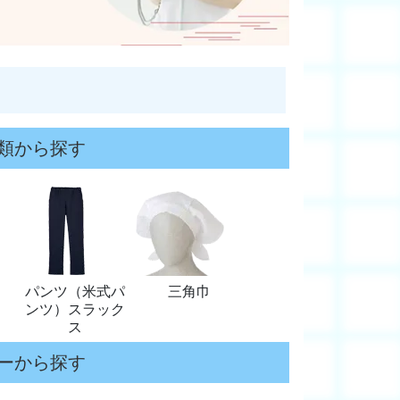
類から探す
パンツ（米式パ
三角巾
ンツ）スラック
ス
ーから探す