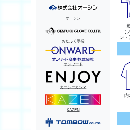
オーシン
（
ン・
おたふく手袋
オンワード
カーシーカシマ
内
KAZEN