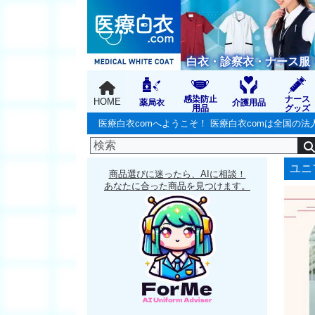
白衣・診察衣・ナース服
感染防止
ナース
HOME
薬局衣
介護用品
用品
グッズ
医療白衣comへようこそ！ 医療白衣comは全国
ユニ
商品選びに迷ったら、AIに相談！
あなたに合った商品を見つけます。