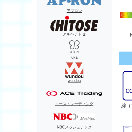
アプロン
アルベチトセ
uka
wundou
エーストレーディング
綿
（
NBCメッシュテック