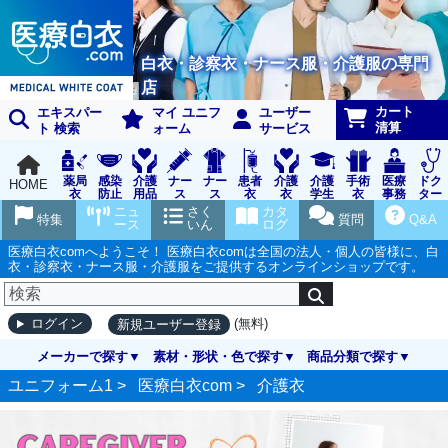
白衣・診察衣・ナース服・介護服の専門
店
カート
エキスパー
マイ ユニフ
ユーザー
清算
ト 検索
ォーム
サービス
薬局
感染
介護
ナー
ナー
患者
介護
介護
手術
医療
ドク
HOME
衣
防止
用品
ス
ス
衣
衣
学生
衣
事務
ター
用品
グッ
ウェ
実習
受付
ウェ
ニュ
さく
カタ
特集
質問
Q&A
ズ
ア
衣
ア
ース
いん
ログ
医療白衣comへようこそ！ 医療白衣comは全国の法人・個人の皆様に、白
衣・診察衣・ナース服・介護服をご提供するオンラインショップです。
(無料)
ログイン
新規ユーザー登録
メーカーで探す
素材・形状・色で探す
商品分類で探す
ユニフォーム1 >
医療白衣com
>
介護衣