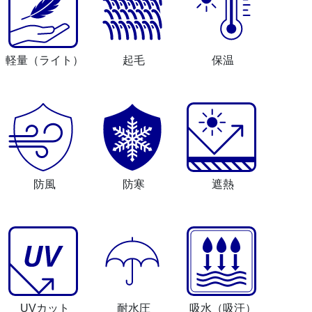
軽量
（ライト）
起毛
保温
防風
防寒
遮熱
UVカット
耐水圧
吸水
（吸汗）