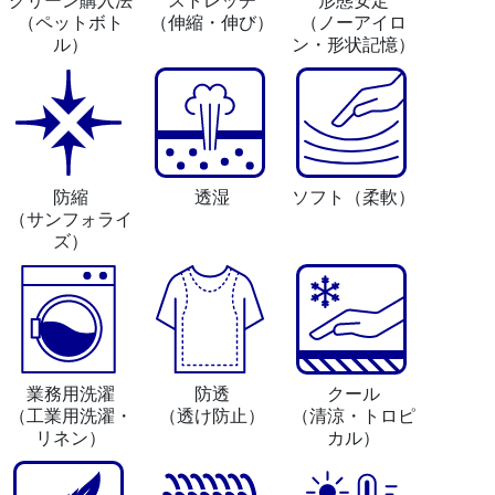
グリーン購入法
ストレッチ
形態安定
（ペットボト
（伸縮・伸び）
（ノーアイロ
ル）
ン・形状記憶）
防縮
透湿
ソフト
（柔軟）
（サンフォライ
ズ）
業務用洗濯
防透
クール
（工業用洗濯・
（透け防止）
（清涼・トロピ
リネン）
カル）