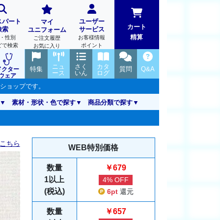
スパート
ユーザー
マイ
カート
検索
サービス
ユニフォーム
精算
・性別
お客様情報
ご注文履歴
どで検索
ポイント
お気に入り
ニュ
さく
カタ
特集
質問
Q&A
ドクター
ース
いん
ログ
ウェア
ンショップです。
素材・形状・色で探す
商品分類で探す
こちら
WEB特別価格
数量
￥679
1以上
4% OFF
(税込)
6pt
還元
数量
￥657