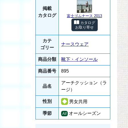
掲載
カタログ
富士ゴムナース 2013
カタログ
お取り寄せ
カテ
ナースウェア
ゴリー
商品分類
靴下・インソール
商品番号
895
アーチクッション（ラ
品名
ージ）
性別
男女共用
季節
オールシーズン
All