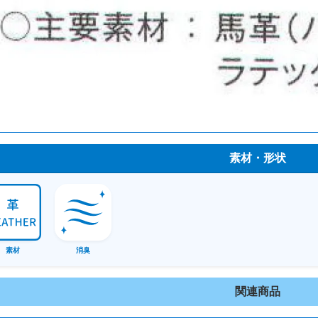
素材・形状
素材
消臭
関連商品