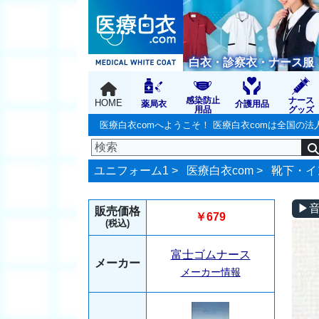
白衣・診察衣・ナース服
感染防止
ナース
HOME
薬局衣
介護用品
用品
グッズ
医療白衣comへようこそ！ 医療白衣comは全国
ユニフォーム1 >
医療白衣com
>
靴下・イ
▶
販売価格
￥679
(税込)
富士ゴムナース
メーカー
メーカー情報