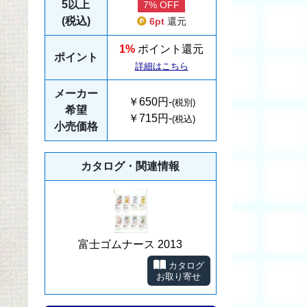
5以上
7% OFF
(税込)
6pt
還元
1%
ポイント還元
ポイント
詳細はこちら
メーカー
￥650円-
(税別)
希望
￥715円-
(税込)
小売価格
カタログ・関連情報
富士ゴムナース 2013
カタログ
お取り寄せ