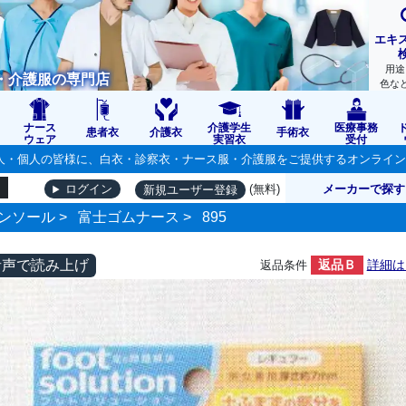
エキ
用途
・介護服の専門店
色な
ナース
介護学生
医療事務
患者衣
介護衣
手術衣
ウェア
実習衣
受付
の法人・個人の皆様に、白衣・診察衣・ナース服・介護服をご提供するオンライ
(無料)
メーカーで探す
ログイン
新規ユーザー登録
ンソール
>
富士ゴムナース
>
895
音声で読み上げ
返品Ｂ
詳細は
返品条件