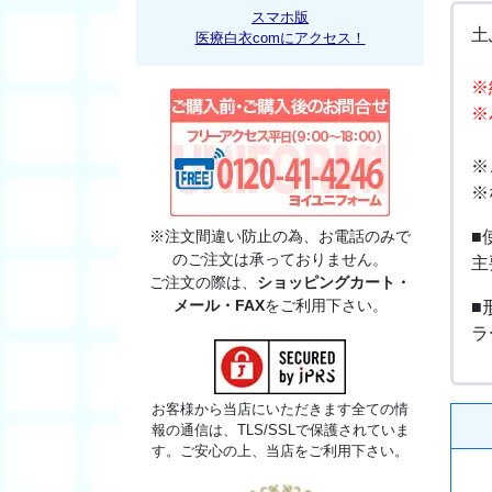
スマホ版
土
医療白衣comにアクセス！
※
※
※
※
※注文間違い防止の為、お電話のみで
■
のご注文は承っておりません。
主
ご注文の際は、
ショッピングカート・
メール・FAX
をご利用下さい。
■
ラ
お客様から当店にいただきます全ての情
報の通信は、TLS/SSLで保護されていま
す。ご安心の上、当店をご利用下さい。