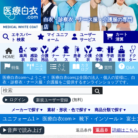
白衣・診察衣・ナース服・介護服の専門
店
カート
エキスパー
マイ ユニフ
ユーザー
清算
ト 検索
ォーム
サービス
薬局
感染
介護
ナー
ナー
患者
介護
介護
手術
医療
ドク
HOME
衣
防止
用品
ス
ス
衣
衣
学生
衣
事務
ター
用品
グッ
ウェ
実習
受付
ウェ
ニュ
さく
カタ
特集
質問
Q&A
ズ
ア
衣
ア
ース
いん
ログ
医療白衣comへようこそ！ 医療白衣comは全国の法人・個人の皆様に、白
衣・診察衣・ナース服・介護服をご提供するオンラインショップです。
(無料)
ログイン
新規ユーザー登録
メーカーで探す
素材・形状・色で探す
商品分類で探す
ユニフォーム1 >
医療白衣com
>
靴下・インソール
>
富士
▶音声で読み上げ
返品Ｂ
詳細はこちら
返品条件