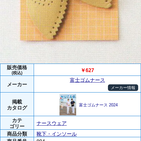
販売価格
￥627
(税込)
富士ゴムナース
メーカー
メーカー情報
掲載
富士ゴムナース 2024
カタログ
カテ
ナースウェア
ゴリー
商品分類
靴下・インソール