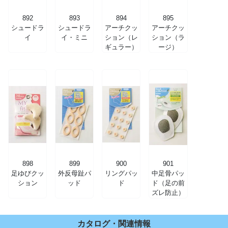
892
893
894
895
シュードラ
シュードラ
アーチクッ
アーチクッ
イ
イ・ミニ
ション（レ
ション（ラ
ギュラー）
ージ）
898
899
900
901
足ゆびクッ
外反母趾パ
リングパッ
中足骨パッ
ション
ッド
ド
ド（足の前
ズレ防止）
カタログ・関連情報