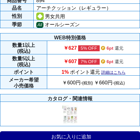
商品番号
894
品名
アーチクッション（レギュラー）
性別
男女共用
季節
オールシーズン
All
WEB特別価格
数量
1以上
￥627
5% OFF
6pt
還元
(税込)
数量
5以上
￥607
7% OFF
6pt
還元
(税込)
ポイント
1%
ポイント還元
詳細はこちら
メーカー
希望
￥600円-
￥660円-
(税別)
(税込)
小売価格
カタログ・関連情報
お気に入りに追加