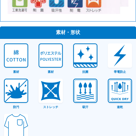
素材・形状
素材
素材
抗菌
帯電防止
防汚
ストレッチ
吸汗
速乾