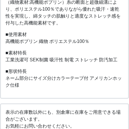
（織物素材:高機能ポプリン）糸の断面と超微細溝によ
り、ポリエステル100％でありながら優れた吸汗・速乾
性を実現し、綿タッチの肌触りと適度なストレッチ感を
付与した高機能素材です。
■使用素材
高機能ポプリン 織物 ポリエステル100％
■素材特長
工業洗濯可 SEK制菌 吸汗性 制電 ストレッチ 防汚加工
■形状特長
ネーム部分にサイズ分けカラーテープ付 アメリカンホッ
ク仕様
表示の在庫数以外にも、別倉庫に在庫をご用意できる場
合がございます。
お気軽にお問い合わせください。