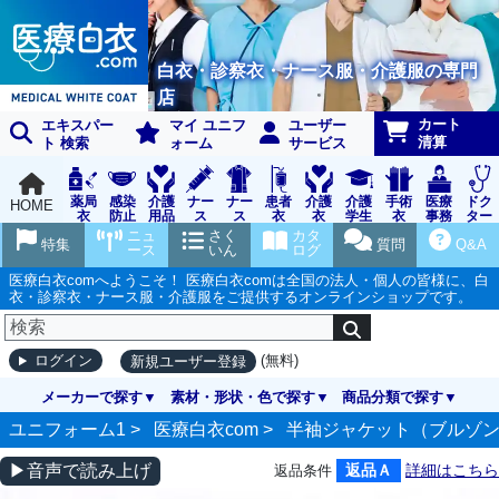
白衣・診察衣・ナース服・介護服の専門
店
カート
エキスパー
マイ ユニフ
ユーザー
清算
ト 検索
ォーム
サービス
薬局
感染
介護
ナー
ナー
患者
介護
介護
手術
医療
ドク
HOME
衣
防止
用品
ス
ス
衣
衣
学生
衣
事務
ター
用品
グッ
ウェ
実習
受付
ウェ
ニュ
さく
カタ
特集
質問
Q&A
ズ
ア
衣
ア
ース
いん
ログ
医療白衣comへようこそ！ 医療白衣comは全国の法人・個人の皆様に、白
衣・診察衣・ナース服・介護服をご提供するオンラインショップです。
(無料)
ログイン
新規ユーザー登録
メーカーで探す
素材・形状・色で探す
商品分類で探す
ユニフォーム1 >
医療白衣com
>
半袖ジャケット（ブルゾ
▶音声で読み上げ
返品Ａ
詳細はこちら
返品条件