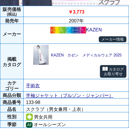
販売価格
￥3,773
(税込)
発売年
2007年
KAZEN
メーカー
メーカー情報
KAZEN カゼン メディカルウェア 2025
掲載
カタログ
カタログ
お取り寄せ
カテ
手術衣
ゴリー
商品分類
半袖ジャケット（ブルゾン・ジャンパー）
商品番号
133-98
品名
スクラブ（男女兼用・上衣）
性別
男女共用
季節
オールシーズン
All