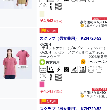
30%
OFF
￥4,543
(税込)
参考価格
￥6,490-
1%ポイント
還元
NEW!
スクラブ（男女兼用） KZN720-53
KAZEN
半袖ジャケット（ブルゾン・ジャンパー）
KAZEN カゼン メディカルウェア 2026
ナースウェア
2026年発売
オールシーズン
男女共用
All
30%
OFF
￥4,543
(税込)
参考価格
￥6,490-
1%ポイント
還元
NEW!
スクラブ（男女兼用） KZN720-52