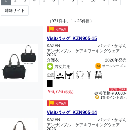
1
2
3
4
5
6
7
8
9
10
>
>>
姉妹サイト
（971件中、1～25件目）
NEW!
Visitバッグ KZN905-15
KAZEN
バッグ・かばん
アンサンブル ケア＆ワーキングウェア
2026
介護衣
2026年発売
オールシーズン
男女共用
All
30%
OFF
￥6,776
(税込)
参考価格
￥9,680-
1%ポイント
還元
NEW!
Visitバッグ KZN905-14
KAZEN
バッグ・かばん
アンサンブル ケア＆ワーキングウェア
2026