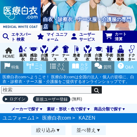
白衣・診察衣・ナース服・介護服の専門
店
カート
エキスパー
マイ ユニフ
ユーザー
清算
ト 検索
ォーム
サービス
薬局
感染
介護
ナー
ナー
患者
介護
介護
手術
医療
ドク
HOME
衣
防止
用品
ス
ス
衣
衣
学生
衣
事務
ター
用品
グッ
ウェ
実習
受付
ウェ
ニュ
さく
カタ
特集
質問
Q&A
ズ
ア
衣
ア
ース
いん
ログ
医療白衣comへようこそ！ 医療白衣comは全国の法人・個人の皆様に、白
衣・診察衣・ナース服・介護服をご提供するオンラインショップです。
(無料)
ログイン
新規ユーザー登録
メーカーで探す
素材・形状・色で探す
商品分類で探す
ユニフォーム1 >
医療白衣com
>
KAZEN
絞り込み
並べ替え