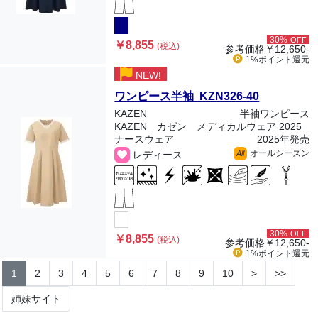
30%
OFF
￥8,855
(税込)
参考価格
￥12,650-
1%ポイント
還元
NEW!
ワンピース半袖 KZN326-40
KAZEN
半袖ワンピース
KAZEN カゼン メディカルウェア 2025
ナースウェア
2025年発売
オールシーズン
レディース
All
30%
OFF
￥8,855
(税込)
参考価格
￥12,650-
1%ポイント
還元
1
2
3
4
5
6
7
8
9
10
>
>>
姉妹サイト