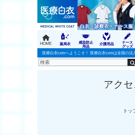
白衣・診察衣・ナース服
感染防止
ナース
HOME
薬局衣
介護用品
用品
グッズ
医療白衣comへようこそ！ 医療白衣comは全国
アクセ
トッ