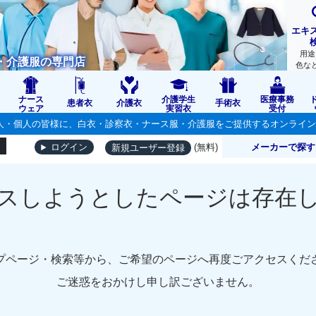
エキ
用途
・介護服の専門店
色な
ナース
介護学生
医療事務
患者衣
介護衣
手術衣
ウェア
実習衣
受付
の法人・個人の皆様に、白衣・診察衣・ナース服・介護服をご提供するオンライ
(無料)
メーカーで探す
ログイン
新規ユーザー登録
スしようとしたページは存在
プページ・検索等から、ご希望のページへ再度ごアクセスくだ
ご迷惑をおかけし申し訳ございません。