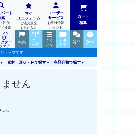
スパート
ユーザー
マイ
カート
検索
サービス
ユニフォーム
精算
・性別
お客様情報
ご注文履歴
どで検索
ポイント
お気に入り
ニュ
さく
カタ
特集
質問
Q&A
ドクター
ース
いん
ログ
ウェア
ンショップです。
素材・形状・色で探す
商品分類で探す
しません
さい。