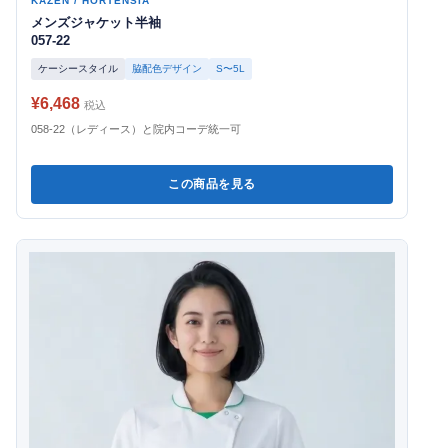
KAZEN / HORTENSIA
メンズジャケット半袖
057-22
ケーシースタイル
脇配色デザイン
S〜5L
¥6,468
税込
058-22（レディース）と院内コーデ統一可
この商品を見る