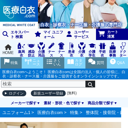
白衣・診察衣・ナース服・介護服の専門店
カート
エキスパー
マイ ユニフ
ユーザー
清算
ト 検索
ォーム
サービス
薬局
感染
介護
ナー
ナー
患者
介護
介護
手術
医療
ドク
HOME
衣
防止
用品
ス
ス
衣
衣
学生
衣
事務
ター
用品
グッ
ウェ
実習
受付
ウェ
ニュ
さく
カタ
特集
質問
Q&A
ズ
ア
衣
ア
ース
いん
ログ
医療白衣comへようこそ！ 医療白衣comは全国の法人・個人の皆様に、白
衣・診察衣・ナース服・介護服をご提供するオンラインショップです。
(無料)
ログイン
新規ユーザー登録
メーカーで探す
素材・形状・色で探す
商品分類で探す
ユニフォーム1 >
医療白衣com
>
特集
>
整体院・接骨院・鍼