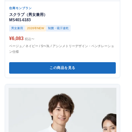
住商モンブラン
スクラブ（男女兼用）
MS401-6183
男女兼用
2026年NEW
制菌・吸汗速乾
¥6,083
税込〜
ベージュ／ネイビー / S〜3L / アシンメトリーデザイン・ベンチレーショ
ン仕様
この商品を見る