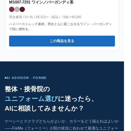
MS007-7291 ワイン／バーガンディ系
男女兼用 / S〜3L / ¥5,313〜（税込）/ 5枚〜¥5,085
ハイパーストレッチ素材。男女ともに着こなせるワイン・バーガンディ
で院に個性を。
この商品を見る
AI ADVISOR · FORME
整体・接骨院の
ユニフォーム選び
に迷ったら、
AIに相談してみませんか？
ケーシーとスクラブどちらがよいか、カラーをどう揃えればよいか
——ForMe（フォーミー）が院の状況に合わせて最適なユニフォー