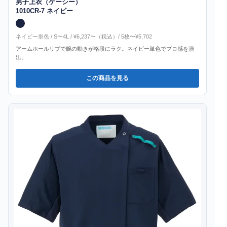
男子上衣（ケーシー）
1010CR-7 ネイビー
ネイビー単色 / S〜4L / ¥6,237〜（税込）/ 5枚〜¥5,702
アームホールリブで腕の動きが格段にラク。ネイビー単色でプロ感を演
出。
この商品を見る