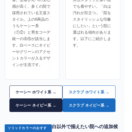
感が高く、多くの院で
でも着やすい。「白は
採用されている王道ス
汚れが目立つ」「院を
タイル。上の6商品の
スタイリッシュな印象
うちケーシー系
にしたい」という院に
（①②）と男女コーデ
選ばれる傾向がありま
統一の④⑤が該当しま
す。以下にご紹介しま
す。白ベースにネイビ
す。
ーやグリーンのアクセ
ントカラーが入るデザ
インが主流です。
ケーシー ホワイト系 →
スクラブ ホワイト系 →
ケーシー ネイビー系 →
スクラブ ネイビー系 →
白以外で揃えたい院への追加候
ソリッドカラーのおすす