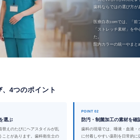
歯科ならではの選び方が
医療白衣comでは、「前
「ストレッチ素材」を中
た。
院内カラーの統一やまと
び、4つのポイント
POINT 02
を選ぶ
防汚・制菌加工の素材を確
着替えのたびにヘアスタイルが乱
歯科の現場では、唾液・血液・
うことがあります。歯科衛生士の
に付着しやすい薬剤を日常的に