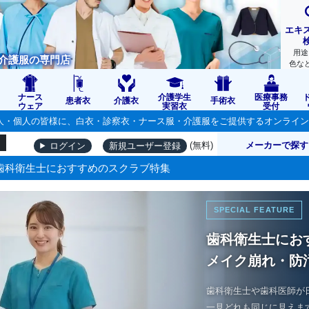
エキ
用途
介護服の専門店
色な
ナース
介護学生
医療事務
患者衣
介護衣
手術衣
ウェア
実習衣
受付
の法人・個人の皆様に、白衣・診察衣・ナース服・介護服をご提供するオンライ
(無料)
メーカーで探す
ログイン
新規ユーザー登録
歯科衛生士におすすめのスクラブ特集
SPECIAL FEATURE
歯科衛生士にお
メイク崩れ・防
歯科衛生士や歯科医師が
一見どれも同じに見えま