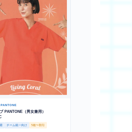
/ PANTONE
ブ PANTONE（男女兼用）
C
開
チーム統一向け
5枚〜割引