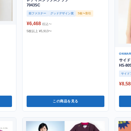
7043SC
前ファスナー
グッドデザイン賞
5枚〜割引
¥6,468
税込〜
5枚以上 ¥5,913〜
ONWA
サイド
HS-80
サイド
¥8,58
この商品を見る