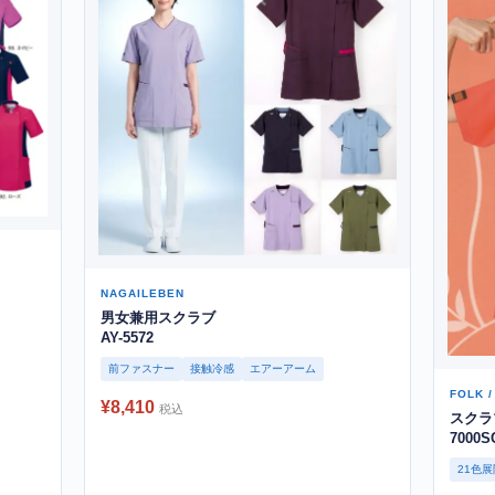
NAGAILEBEN
男女兼用スクラブ
AY-5572
前ファスナー
接触冷感
エアーアーム
FOLK 
¥8,410
税込
スクラ
7000S
21色展