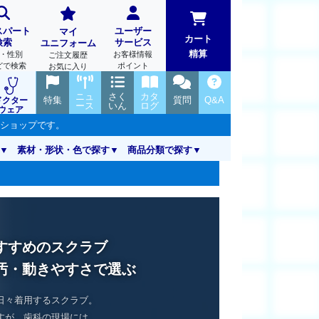
スパート
ユーザー
マイ
カート
検索
サービス
ユニフォーム
精算
・性別
お客様情報
ご注文履歴
どで検索
ポイント
お気に入り
ニュ
さく
カタ
特集
質問
Q&A
ドクター
ース
いん
ログ
ウェア
ンショップです。
素材・形状・色で探す
商品分類で探す
すすめのスクラブ
汚・動きやすさで選ぶ
日々着用するスクラブ。
すが、歯科の現場には