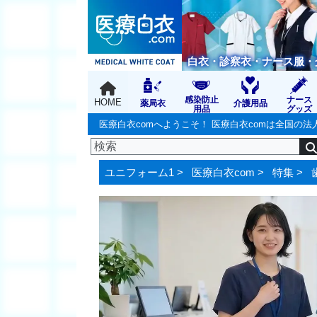
白衣・診察衣・ナース服・
感染防止
ナース
HOME
薬局衣
介護用品
用品
グッズ
医療白衣comへようこそ！ 医療白衣comは全国
ユニフォーム1 >
医療白衣com
>
特集
>