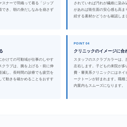
ァスナーで羽織って着る「ジップ
されていれば汚れが繊維に染み
着でき、朝の身だしなみを崩さず
があれば衛生面の安心感も高ま
続する素材かどうかも確認しま
POINT 04
る
クリニックのイメージに合
にかけての可動域が仕事のしやす
スタッフのスクラブカラーは、
スクラブは、腕を上げる・前に伸
左右します。子どもの来院が多
軽減し、長時間の診療でも疲労を
費・審美系クリニックにはネイ
して動きを確かめることをおすす
ークトーンが好まれます。職種
内案内もスムーズになります。