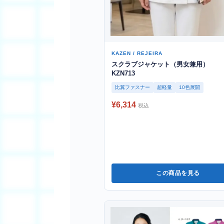
KAZEN / REJEIRA
スクラブジャケット（男女兼用）
KZN713
比翼ファスナー
超軽量
10色展開
¥6,314
税込
この商品を見る