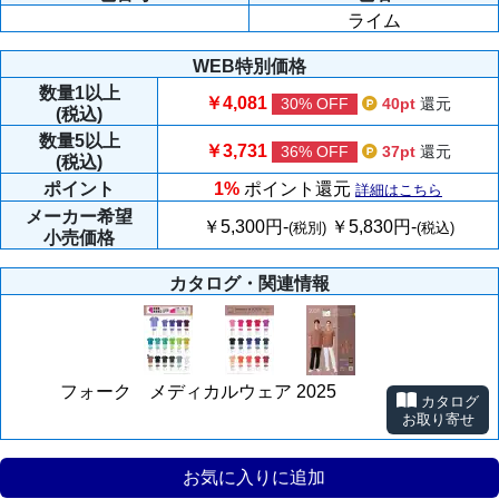
ライム
WEB特別価格
数量
1以上
￥4,081
30% OFF
40pt
還元
(税込)
数量
5以上
￥3,731
36% OFF
37pt
還元
(税込)
ポイント
1%
ポイント還元
詳細はこちら
メーカー
希望
￥5,300円-
￥5,830円-
(税別)
(税込)
小売価格
カタログ・関連情報
フォーク メディカルウェア 2025
カタログ
お取り寄せ
お気に入りに追加