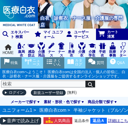
白衣・診察衣・ナース服・介護服の専門
店
カート
エキスパー
マイ ユニフ
ユーザー
清算
ト 検索
ォーム
サービス
薬局
感染
介護
ナー
ナー
患者
介護
介護
手術
医療
ドク
HOME
衣
防止
用品
ス
ス
衣
衣
学生
衣
事務
ター
用品
グッ
ウェ
実習
受付
ウェ
ニュ
さく
カタ
特集
質問
Q&A
ズ
ア
衣
ア
ース
いん
ログ
医療白衣comへようこそ！ 医療白衣comは全国の法人・個人の皆様に、白
衣・診察衣・ナース服・介護服をご提供するオンラインショップです。
(無料)
ログイン
新規ユーザー登録
メーカーで探す
素材・形状・色で探す
商品分類で探す
ユニフォーム1 >
医療白衣com
>
半袖ジャケット（ブルゾ
▶音声で読み上げ
人気商品
返品Ａ
詳細はこち
返品条件
ら