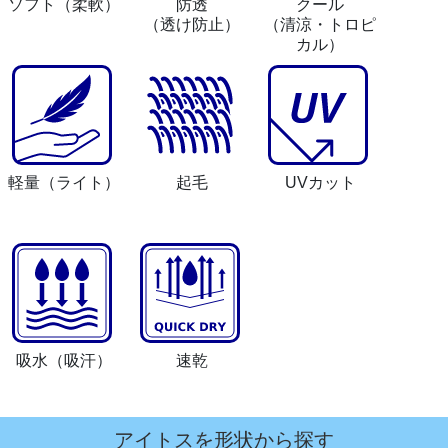
ソフト
（柔軟）
防透
クール
（透け防止）
（清涼・トロピ
カル）
軽量
（ライト）
起毛
UVカット
吸水
（吸汗）
速乾
アイトスを形状から探す