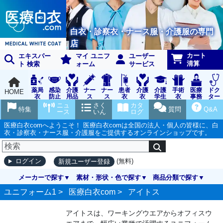
白衣・診察衣・ナース服・介護服の専門
店
カート
エキスパー
マイ ユニフ
ユーザー
清算
ト 検索
ォーム
サービス
薬局
感染
介護
ナー
ナー
患者
介護
介護
手術
医療
ドク
HOME
衣
防止
用品
ス
ス
衣
衣
学生
衣
事務
ター
用品
グッ
ウェ
実習
受付
ウェ
ニュ
さく
カタ
特集
質問
Q&A
ズ
ア
衣
ア
ース
いん
ログ
医療白衣comへようこそ！ 医療白衣comは全国の法人・個人の皆様に、白
衣・診察衣・ナース服・介護服をご提供するオンラインショップです。
(無料)
ログイン
新規ユーザー登録
メーカーで探す
素材・形状・色で探す
商品分類で探す
ユニフォーム1 >
医療白衣com
>
アイトス
アイトスは、ワーキングウエアからオフィスウ