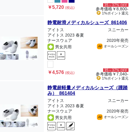
35～37%
OFF
￥5,720
(税込)
参考価格
￥8,800-
1%ポイント
還元
静電耐滑メディカルシューズ 861406
アイトス
スニーカー
アイトス 2023 春夏
ナースウェア
2020年発売
オールシーズン
男女共用
All
35～37%
OFF
￥4,576
(税込)
参考価格
￥7,040-
1%ポイント
還元
静電超軽量メディカルシューズ（踵踏
み） 861404
アイトス
スニーカー
アイトス 2023 春夏
ナースウェア
2020年発売
オールシーズン
男女共用
All