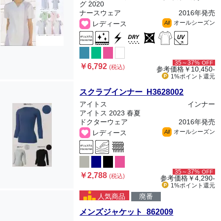
グ 2020
ナースウェア
2016年発売
オールシーズン
レディース
All
35～37%
OFF
￥6,792
(税込)
参考価格
￥10,450-
1%ポイント
還元
スクラブインナー H3628002
アイトス
インナー
アイトス 2023 春夏
ドクターウェア
2016年発売
オールシーズン
レディース
All
35～37%
OFF
￥2,788
(税込)
参考価格
￥4,290-
1%ポイント
還元
人気商品
廃番
メンズジャケット 862009