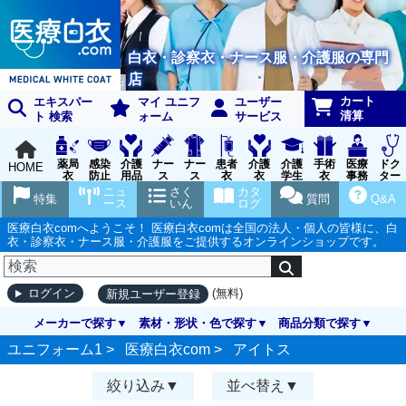
白衣・診察衣・ナース服・介護服の専門
店
カート
エキスパー
マイ ユニフ
ユーザー
清算
ト 検索
ォーム
サービス
薬局
感染
介護
ナー
ナー
患者
介護
介護
手術
医療
ドク
HOME
衣
防止
用品
ス
ス
衣
衣
学生
衣
事務
ター
用品
グッ
ウェ
実習
受付
ウェ
ニュ
さく
カタ
特集
質問
Q&A
ズ
ア
衣
ア
ース
いん
ログ
医療白衣comへようこそ！ 医療白衣comは全国の法人・個人の皆様に、白
衣・診察衣・ナース服・介護服をご提供するオンラインショップです。
(無料)
ログイン
新規ユーザー登録
メーカーで探す
素材・形状・色で探す
商品分類で探す
ユニフォーム1 >
医療白衣com
>
アイトス
絞り込み
並べ替え