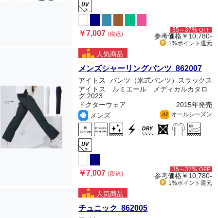
35～37%
OFF
￥7,007
(税込)
参考価格
￥10,780-
1%ポイント
還元
人気商品
メンズシャーリングパンツ 862007
アイトス
パンツ（米式パンツ）スラックス
アイトス ルミエール メディカルカタロ
グ 2023
ドクターウェア
2015年発売
オールシーズン
メンズ
All
35～37%
OFF
￥7,007
(税込)
参考価格
￥10,780-
1%ポイント
還元
人気商品
チュニック 862005