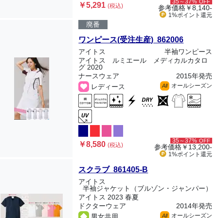
35～37%
OFF
￥5,291
(税込)
参考価格
￥8,140-
1%ポイント
還元
廃番
ワンピース(受注生産) 862006
アイトス
半袖ワンピース
アイトス ルミエール メディカルカタロ
グ 2020
ナースウェア
2015年発売
オールシーズン
レディース
All
35～37%
OFF
￥8,580
(税込)
参考価格
￥13,200-
1%ポイント
還元
スクラブ 861405-B
アイトス
半袖ジャケット（ブルゾン・ジャンパー）
アイトス 2023 春夏
ドクターウェア
2014年発売
オールシーズン
男女共用
All