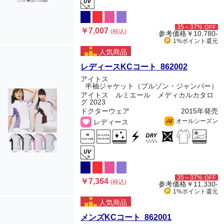
35～37%
OFF
￥7,007
(税込)
参考価格
￥10,780-
1%ポイント
還元
人気商品
レディースKCコート 862002
アイトス
半袖ジャケット（ブルゾン・ジャンパー）
アイトス ルミエール メディカルカタロ
グ 2023
ドクターウェア
2015年発売
オールシーズン
レディース
All
35～37%
OFF
￥7,364
(税込)
参考価格
￥11,330-
1%ポイント
還元
人気商品
メンズKCコート 862001