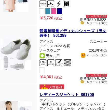
35～37%
OFF
￥5,720
(税込)
参考価格
￥8,800-
1%ポイント
還元
静電超軽量メディカルシューズ（男女
兼用） 861389
アイトス
スニーカー
アイトス 2023 春夏
ナースウェア
2018年発売
オールシーズン
男女共用
All
35～37%
OFF
￥4,361
(税込)
参考価格
￥6,710-
1%ポイント
還元
人気商品
レディースジャケット 861700
アイトス
半袖ジャケット（ブルゾン・ジャンパー）
アイトス ルミエール メディカルカタロ