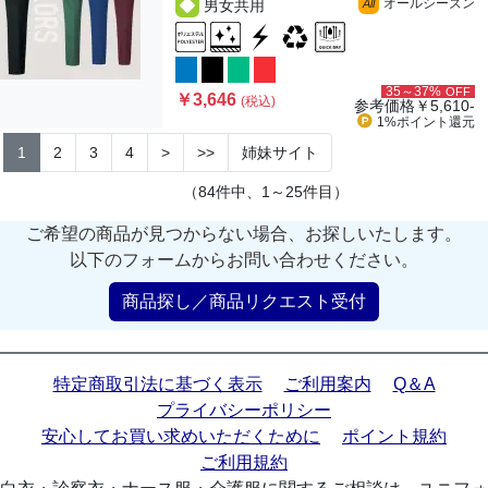
オールシーズン
男女共用
All
35～37%
OFF
￥3,646
(税込)
参考価格
￥5,610-
1%ポイント
還元
1
2
3
4
>
>>
姉妹サイト
（84件中、1～25件目）
ご希望の商品が見つからない場合、お探しいたします。
以下のフォームからお問い合わせください。
商品探し／商品リクエスト受付
特定商取引法に基づく表示
ご利用案内
Q＆A
プライバシーポリシー
安心してお買い求めいただくために
ポイント規約
ご利用規約