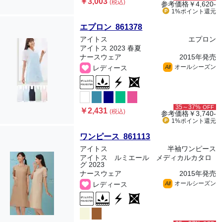
￥3,003
(税込)
参考価格
￥4,620-
1%ポイント
還元
エプロン 861378
アイトス
エプロン
アイトス 2023 春夏
ナースウェア
2015年発売
オールシーズン
レディース
All
35～37%
OFF
￥2,431
(税込)
参考価格
￥3,740-
1%ポイント
還元
ワンピース 861113
アイトス
半袖ワンピース
アイトス ルミエール メディカルカタロ
グ 2023
ナースウェア
2015年発売
オールシーズン
レディース
All