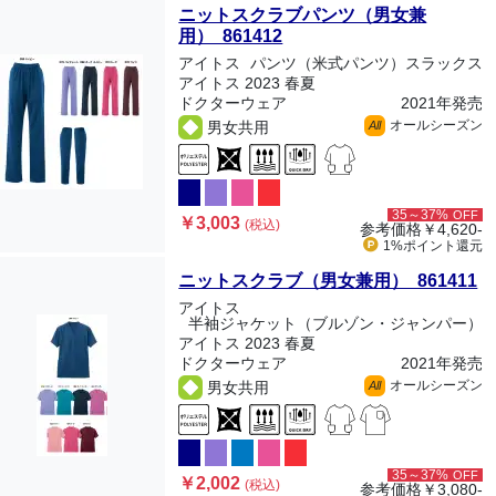
ニットスクラブパンツ（男女兼
用） 861412
アイトス
パンツ（米式パンツ）スラックス
アイトス 2023 春夏
ドクターウェア
2021年発売
オールシーズン
男女共用
All
35～37%
OFF
￥3,003
(税込)
参考価格
￥4,620-
1%ポイント
還元
ニットスクラブ（男女兼用） 861411
アイトス
半袖ジャケット（ブルゾン・ジャンパー）
アイトス 2023 春夏
ドクターウェア
2021年発売
オールシーズン
男女共用
All
35～37%
OFF
￥2,002
(税込)
参考価格
￥3,080-