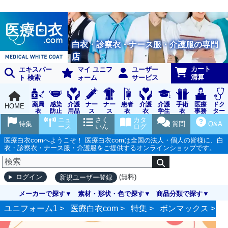
白衣・診察衣・ナース服・介護服の専門
店
カート
エキスパー
マイ ユニフ
ユーザー
清算
ト 検索
ォーム
サービス
薬局
感染
介護
ナー
ナー
患者
介護
介護
手術
医療
ドク
HOME
衣
防止
用品
ス
ス
衣
衣
学生
衣
事務
ター
用品
グッ
ウェ
実習
受付
ウェ
ニュ
さく
カタ
特集
質問
Q&A
ズ
ア
衣
ア
ース
いん
ログ
医療白衣comへようこそ！ 医療白衣comは全国の法人・個人の皆様に、白
衣・診察衣・ナース服・介護服をご提供するオンラインショップです。
(無料)
ログイン
新規ユーザー登録
メーカーで探す
素材・形状・色で探す
商品分類で探す
ユニフォーム1 >
医療白衣com
>
特集
>
ボンマックス
>