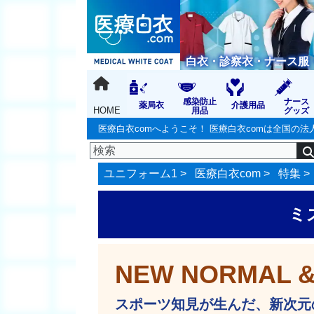
白衣・診察衣・ナース服
感染防止
ナース
薬局衣
介護用品
HOME
用品
グッズ
医療白衣comへようこそ！ 医療白衣comは全国
ユニフォーム1 >
医療白衣com
>
特集
>
ミズ
NEW NORMAL & 
スポーツ知見が生んだ、新次元