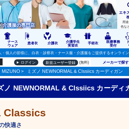
エキ
用途
・介護服の専門店
色な
ナース
介護学生
医療事務
患者衣
介護衣
手術衣
ウェア
実習衣
受付
の法人・個人の皆様に、白衣・診察衣・ナース服・介護服をご提供するオンライ
(無料)
メーカーで探す
ログイン
新規ユーザー登録
MIZUNO
>
ミズノ NEWNORMAL & Clssiics カーディガン
ノ NEWNORMAL & Clssiics カーデ
Classics
の快適さ