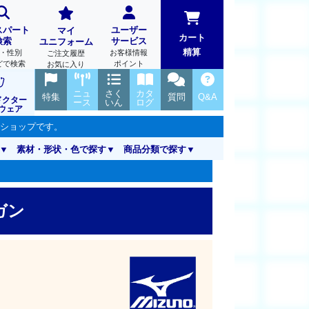
スパート
ユーザー
マイ
カート
検索
サービス
ユニフォーム
精算
・性別
お客様情報
ご注文履歴
どで検索
ポイント
お気に入り
ニュ
さく
カタ
特集
質問
Q&A
ドクター
ース
いん
ログ
ウェア
ンショップです。
素材・形状・色で探す
商品分類で探す
ィガン