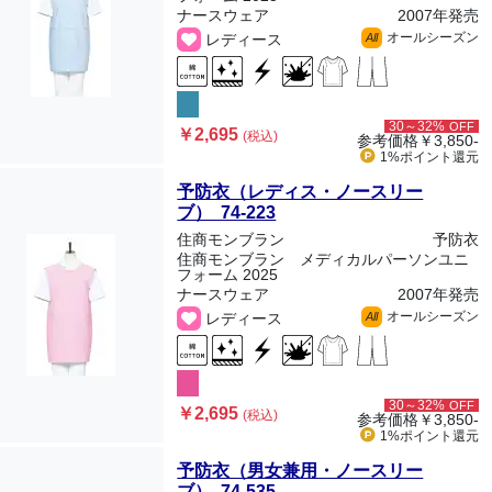
ナースウェア
2007年発売
オールシーズン
レディース
All
30～32%
OFF
￥2,695
(税込)
参考価格
￥3,850-
1%ポイント
還元
予防衣（レディス・ノースリー
ブ） 74-223
住商モンブラン
予防衣
住商モンブラン メディカルパーソンユニ
フォーム 2025
ナースウェア
2007年発売
オールシーズン
レディース
All
30～32%
OFF
￥2,695
(税込)
参考価格
￥3,850-
1%ポイント
還元
予防衣（男女兼用・ノースリー
ブ） 74-535