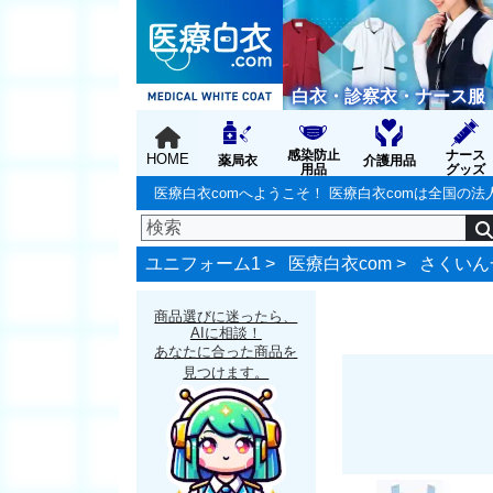
白衣・診察衣・ナース服
感染防止
ナース
HOME
薬局衣
介護用品
用品
グッズ
医療白衣comへようこそ！ 医療白衣comは全国
ユニフォーム1 >
医療白衣com
>
さくいん
商品選びに迷ったら、
AIに相談！
あなたに合った商品を
見つけます。