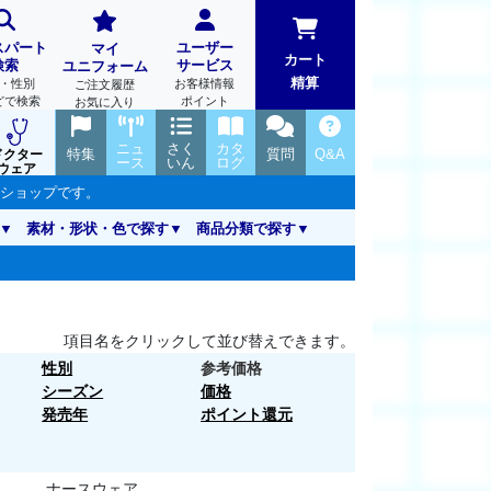
スパート
ユーザー
マイ
カート
検索
サービス
ユニフォーム
精算
・性別
お客様情報
ご注文履歴
どで検索
ポイント
お気に入り
ニュ
さく
カタ
特集
質問
Q&A
ドクター
ース
いん
ログ
ウェア
ンショップです。
素材・形状・色で探す
商品分類で探す
項目名をクリックして並び替えできます。
性別
参考価格
シーズン
価格
発売年
ポイント還元
ナースウェア