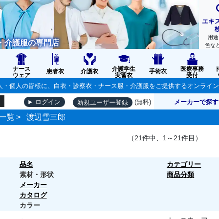
エキ
用途
・介護服の専門店
色な
ナース
介護学生
医療事務
患者衣
介護衣
手術衣
ウェア
実習衣
受付
の法人・個人の皆様に、白衣・診察衣・ナース服・介護服をご提供するオンライ
(無料)
メーカーで探す
ログイン
新規ユーザー登録
一覧
>
渡辺雪三郎
（21件中、1～21件目）
品名
カテゴリー
素材・形状
商品分類
メーカー
カタログ
カラー