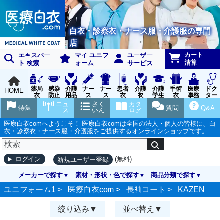
白衣・診察衣・ナース服・介護服の専門
店
カート
エキスパー
マイ ユニフ
ユーザー
清算
ト 検索
ォーム
サービス
薬局
感染
介護
ナー
ナー
患者
介護
介護
手術
医療
ドク
HOME
衣
防止
用品
ス
ス
衣
衣
学生
衣
事務
ター
用品
グッ
ウェ
実習
受付
ウェ
ニュ
さく
カタ
特集
質問
Q&A
ズ
ア
衣
ア
ース
いん
ログ
医療白衣comへようこそ！ 医療白衣comは全国の法人・個人の皆様に、白
衣・診察衣・ナース服・介護服をご提供するオンラインショップです。
(無料)
ログイン
新規ユーザー登録
メーカーで探す
素材・形状・色で探す
商品分類で探す
ユニフォーム1 >
医療白衣com
>
長袖コート
>
KAZEN
絞り込み
並べ替え