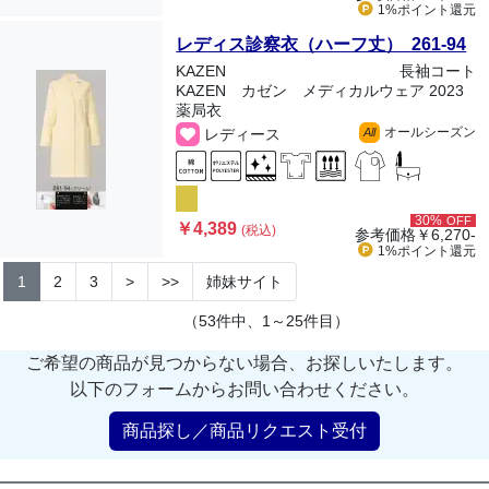
1%ポイント
還元
レディス診察衣（ハーフ丈） 261-94
KAZEN
長袖コート
KAZEN カゼン メディカルウェア 2023
薬局衣
オールシーズン
レディース
All
30%
OFF
￥4,389
(税込)
参考価格
￥6,270-
1%ポイント
還元
1
2
3
>
>>
姉妹サイト
（53件中、1～25件目）
ご希望の商品が見つからない場合、お探しいたします。
以下のフォームからお問い合わせください。
商品探し／商品リクエスト受付