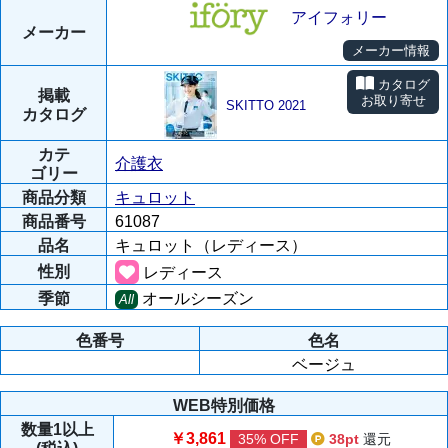
アイフォリー
メーカー
メーカー情報
カタログ
掲載
お取り寄せ
SKITTO 2021
カタログ
カテ
介護衣
ゴリー
商品分類
キュロット
商品番号
61087
品名
キュロット（レディース）
性別
レディース
季節
オールシーズン
All
色番号
色名
ベージュ
WEB特別価格
数量
1以上
￥3,861
35% OFF
38pt
還元