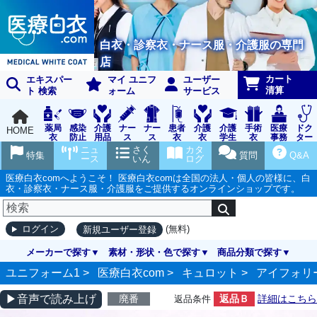
白衣・診察衣・ナース服・介護服の専門
店
カート
エキスパー
マイ ユニフ
ユーザー
清算
ト 検索
ォーム
サービス
薬局
感染
介護
ナー
ナー
患者
介護
介護
手術
医療
ドク
HOME
衣
防止
用品
ス
ス
衣
衣
学生
衣
事務
ター
用品
グッ
ウェ
実習
受付
ウェ
ニュ
さく
カタ
特集
質問
Q&A
ズ
ア
衣
ア
ース
いん
ログ
医療白衣comへようこそ！ 医療白衣comは全国の法人・個人の皆様に、白
衣・診察衣・ナース服・介護服をご提供するオンラインショップです。
(無料)
ログイン
新規ユーザー登録
メーカーで探す
素材・形状・色で探す
商品分類で探す
ユニフォーム1 >
医療白衣com
>
キュロット
>
アイフォリ
▶音声で読み上げ
廃番
返品Ｂ
詳細はこちら
返品条件