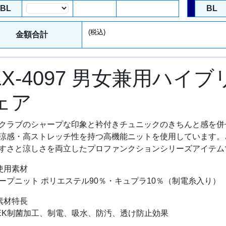
BL
BL
数量
(税込)
金額合計
LX-4097 男女兼用ハイ
ェア
クラブのシャープな印象と衿付きチュニックのきちんと感を併
涼感・高ストレッチ性を持つ高機能ニットを使用しています。
すさと涼しさを両立したプロファンクションシリーズアイテム
使用素材
ープニット ポリエステル90％・キュプラ10％（制電糸入り）
素材特長
EK制菌加工、制電、吸水、防汚、透け防止効果