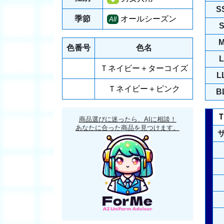
S
季節
オールシーズン
All
色番号
色名
L
Ｔネイビー＋ターコイズ
L
Ｔネイビー＋ピンク
B
商品選びに迷ったら、AIに相談！
あなたに合った商品を見つけます。