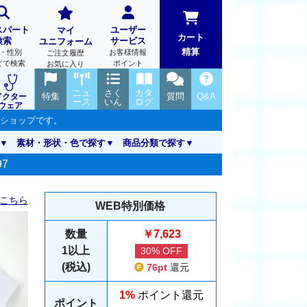
スパート
ユーザー
マイ
カート
検索
サービス
ユニフォーム
精算
・性別
お客様情報
ご注文履歴
どで検索
ポイント
お気に入り
ニュ
さく
カタ
特集
質問
Q&A
ドクター
ース
いん
ログ
ウェア
ンショップです。
素材・形状・色で探す
商品分類で探す
97
こちら
WEB特別価格
数量
￥7,623
1以上
30% OFF
(税込)
76pt
還元
1%
ポイント還元
ポイント