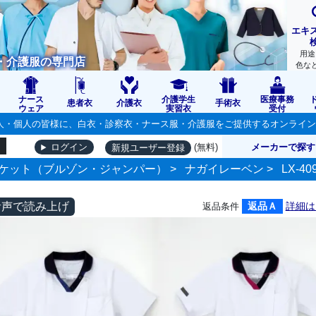
エキ
用途
・介護服の専門店
色な
ナース
介護学生
医療事務
患者衣
介護衣
手術衣
ウェア
実習衣
受付
の法人・個人の皆様に、白衣・診察衣・ナース服・介護服をご提供するオンライ
(無料)
メーカーで探す
ログイン
新規ユーザー登録
ケット（ブルゾン・ジャンパー）
>
ナガイレーベン
>
LX-40
音声で読み上げ
返品Ａ
詳細は
返品条件