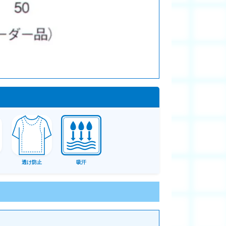
透け防止
吸汗