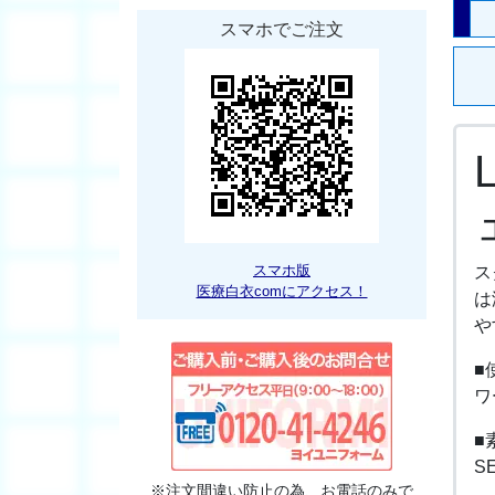
スマホでご注文
スマホ版
ス
医療白衣comにアクセス！
は
や
■
ワ
■
S
※注文間違い防止の為、お電話のみで