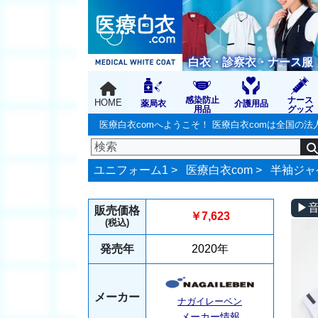
白衣・診察衣・ナース服
感染防止
ナース
HOME
薬局衣
介護用品
用品
グッズ
医療白衣comへようこそ！ 医療白衣comは全国
ユニフォーム1 >
医療白衣com
>
半袖ジャ
▶
販売価格
￥7,623
(税込)
発売年
2020年
メーカー
ナガイレーベン
メーカー情報