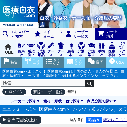
白衣・診察衣・ナース服・介護服の専門
店
カート
エキスパー
マイ ユニフ
ユーザー
清算
ト 検索
ォーム
サービス
薬局
感染
介護
ナー
ナー
患者
介護
介護
手術
医療
ドク
HOME
衣
防止
用品
ス
ス
衣
衣
学生
衣
事務
ター
用品
グッ
ウェ
実習
受付
ウェ
ニュ
さく
カタ
特集
質問
Q&A
ズ
ア
衣
ア
ース
いん
ログ
医療白衣comへようこそ！ 医療白衣comは全国の法人・個人の皆様に、白
衣・診察衣・ナース服・介護服をご提供するオンラインショップです。
(無料)
ログイン
新規ユーザー登録
メーカーで探す
素材・形状・色で探す
商品分類で探す
ユニフォーム1 >
医療白衣com
>
パンツ（米式パンツ）ス
▶音声で読み上げ
返品Ａ
詳細はこちら
返品条件