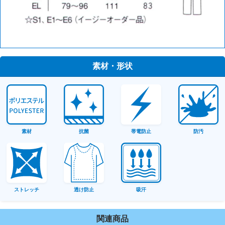
素材・形状
素材
抗菌
帯電防止
防汚
ストレッチ
透け防止
吸汗
関連商品