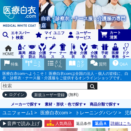
白衣・診察衣・ナース服・介護服の専門
店
カート
エキスパー
マイ ユニフ
ユーザー
清算
ト 検索
ォーム
サービス
薬局
感染
介護
ナー
ナー
患者
介護
介護
手術
医療
ドク
HOME
衣
防止
用品
ス
ス
衣
衣
学生
衣
事務
ター
用品
グッ
ウェ
実習
受付
ウェ
ニュ
さく
カタ
特集
質問
Q&A
ズ
ア
衣
ア
ース
いん
ログ
医療白衣comへようこそ！ 医療白衣comは全国の法人・個人の皆様に、白
衣・診察衣・ナース服・介護服をご提供するオンラインショップです。
(無料)
ログイン
新規ユーザー登録
メーカーで探す
素材・形状・色で探す
商品分類で探す
ユニフォーム1 >
医療白衣com
>
トレーニングパンツ
>
児
▶音声で読み上げ
人気商品
返品Ａ
詳細はこち
返品条件
ら