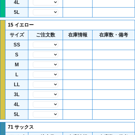
4L
数量
5L
数量
15 イエロー
サイズ
ご注文数
在庫情報
在庫数・備考
SS
数量
S
数量
M
数量
L
数量
LL
数量
3L
数量
4L
数量
5L
数量
71 サックス