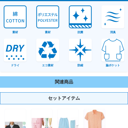
素材
素材
抗菌
消臭
ドライ
エコ素材
防縮
脇ポケット
関連商品
セットアイテム