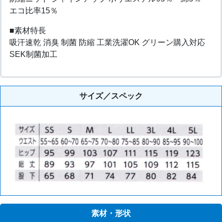
エコ比率15％
■素材特長
吸汗速乾 消臭 制菌 防縮 工業洗濯OK グリーン購入対応
SEK制菌加工
サイズ／スペック
素材・形状