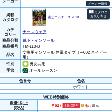
メーカー
メーカー情報
カタログ
掲載
お取り寄せ
富士ゴムナース 2019
カタログ
カテ
ナースウェア
ゴリー
商品分類
靴下・インソール
商品番号
TM-110-B
交換用インソール 静電タイプ（F-002 ネイビー
品名
用）
性別
男女共用
季節
オールシーズン
All
色番号
色名
ホワイト
WEB特別価格
数量
1以上
￥627
5% OFF
6pt
還元
(税込)