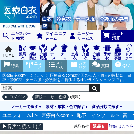
白衣・診察衣・ナース服・介護服の専門
店
カート
エキスパー
マイ ユニフ
ユーザー
清算
ト 検索
ォーム
サービス
薬局
感染
介護
ナー
ナー
患者
介護
介護
手術
医療
ドク
HOME
衣
防止
用品
ス
ス
衣
衣
学生
衣
事務
ター
用品
グッ
ウェ
実習
受付
ウェ
ニュ
さく
カタ
特集
質問
Q&A
ズ
ア
衣
ア
ース
いん
ログ
医療白衣comへようこそ！ 医療白衣comは全国の法人・個人の皆様に、白
衣・診察衣・ナース服・介護服をご提供するオンラインショップです。
(無料)
ログイン
新規ユーザー登録
メーカーで探す
素材・形状・色で探す
商品分類で探す
ユニフォーム1 >
医療白衣com
>
靴下・インソール
>
富士
▶音声で読み上げ
返品Ｂ
詳細はこちら
返品条件