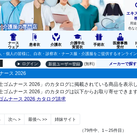
エキ
用途
・介護服の専門店
色な
ナース
介護学生
医療事務
患者衣
介護衣
手術衣
ウェア
実習衣
受付
の法人・個人の皆様に、白衣・診察衣・ナース服・介護服をご提供するオンライ
(無料)
メーカーで探す
ログイン
新規ユーザー登録
ース 2026
士ゴムナース 2026」のカタログに掲載されている商品を表示
士ゴムナース 2026」のカタログは以下からお取り寄せできま
ゴムナース 2026 カタログ請求
4
次へ
>
最後へ
>>
姉妹サイト
（79件中、1～25件目）