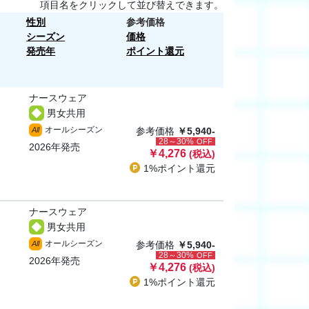
項目名をクリックして並び替えできます。
性別
参考価格
シーズン
価格
発売年
ポイント還元
ナースウェア
男女共用
オールシーズン
All
参考価格
￥5,940-
28～30%
OFF
2026年発売
￥4,276
(税込)
1%ポイント
還元
ナースウェア
男女共用
オールシーズン
All
参考価格
￥5,940-
28～30%
OFF
2026年発売
￥4,276
(税込)
1%ポイント
還元