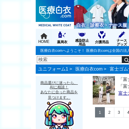
白衣・診察衣・ナース服
感染防止
ナース
HOME
薬局衣
介護用品
用品
グッズ
医療白衣comへようこそ！ 医療白衣comは全国
ユニフォーム1 >
医療白衣com
>
富士ゴムナ
「富
商品選びに迷ったら、
「富
AIに相談！
あなたに合った商品を
富士
見つけます。
1
2
3