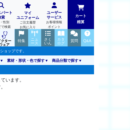
スパート
ユーザー
マイ
カート
検索
サービス
ユニフォーム
精算
・性別
お客様情報
ご注文履歴
どで検索
ポイント
お気に入り
ニュ
さく
カタ
特集
質問
Q&A
ドクター
ース
いん
ログ
ウェア
ンショップです。
素材・形状・色で探す
商品分類で探す
しています。
す。