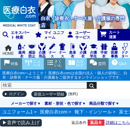
白衣・診察衣・ナース服・介護服の専門
店
カート
エキスパー
マイ ユニフ
ユーザー
清算
ト 検索
ォーム
サービス
薬局
感染
介護
ナー
ナー
患者
介護
介護
手術
医療
ドク
HOME
衣
防止
用品
ス
ス
衣
衣
学生
衣
事務
ター
用品
グッ
ウェ
実習
受付
ウェ
ニュ
さく
カタ
特集
質問
Q&A
ズ
ア
衣
ア
ース
いん
ログ
医療白衣comへようこそ！ 医療白衣comは全国の法人・個人の皆様に、白
衣・診察衣・ナース服・介護服をご提供するオンラインショップです。
(無料)
ログイン
新規ユーザー登録
メーカーで探す
素材・形状・色で探す
商品分類で探す
ユニフォーム1 >
医療白衣com
>
靴下・インソール
>
富士
▶音声で読み上げ
返品Ｂ
詳細はこちら
返品条件