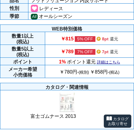
品名
フットソリューション 内反サポート
性別
レディース
季節
オールシーズン
All
WEB特別価格
数量
1以上
￥815
5% OFF
8pt
還元
(税込)
数量
5以上
￥789
7% OFF
7pt
還元
(税込)
ポイント
1%
ポイント還元
詳細はこちら
メーカー
希望
￥780円-
￥858円-
(税別)
(税込)
小売価格
カタログ・関連情報
富士ゴムナース 2013
カタログ
お取り寄せ