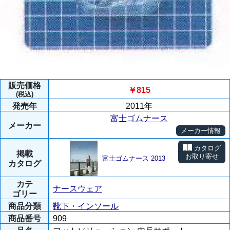
販売価格
￥815
(税込)
発売年
2011年
富士ゴムナース
メーカー
メーカー情報
カタログ
掲載
お取り寄せ
富士ゴムナース 2013
カタログ
カテ
ナースウェア
ゴリー
商品分類
靴下・インソール
商品番号
909