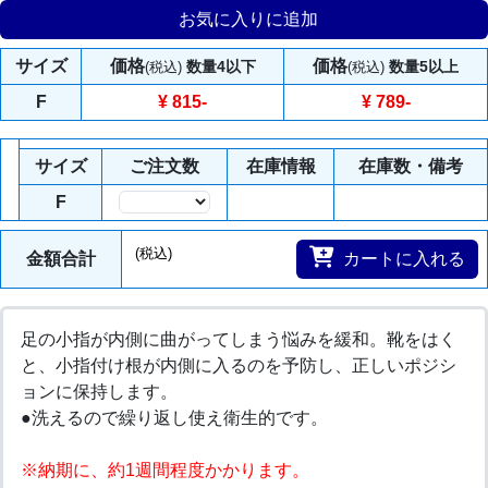
お気に入りに追加
サイズ
価格
価格
数量4以下
数量5以上
(税込)
(税込)
F
¥ 815
-
¥ 789
-
サイズ
ご注文数
在庫情報
在庫数・備考
F
数量
(税込)
金額合計
カートに入れる
足の小指が内側に曲がってしまう悩みを緩和。靴をはく
と、小指付け根が内側に入るのを予防し、正しいポジシ
ョンに保持します。
●洗えるので繰り返し使え衛生的です。
※納期に、約1週間程度かかります。