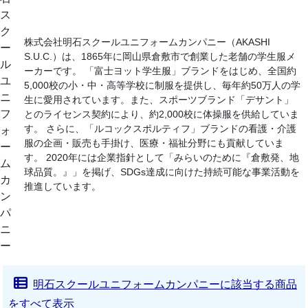
ス
ク
株式会社明石スクールユニフォームカンパニー（AKASHI
ー
S.U.C.）は、1865年に岡山県倉敷市で創業した老舗の学生服メ
ル
ーカーです。 「富士ヨット学生服」ブランドをはじめ、全国約
ユ
5,000校の小・中・高等学校に制服を提供し、毎年約50万人の学
ニ
生に愛用されています。また、スポーツブランド「デサント」
フ
とのライセンス契約により、約2,000校に体操服を供給していま
す。 さらに、「ルコックスポルティフ」ブランドの看護・介護
ォ
服の企画・販売も手掛け、医療・福祉分野にも貢献していま
ー
す。 2020年には企業指針として「みらいのために『倉敷発、地
ム
球品質。』」を掲げ、SDGs達成に向けた持続可能な事業活動を
カ
推進しています。
ン
パ
ニ
ー
明石スクールユニフォームカンパニーに該当する商品
をすべて表示