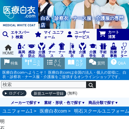
白衣・診察衣・ナース服・介護服の専門
店
カート
エキスパー
マイ ユニフ
ユーザー
清算
ト 検索
ォーム
サービス
薬局
感染
介護
ナー
ナー
患者
介護
介護
手術
医療
ドク
HOME
衣
防止
用品
ス
ス
衣
衣
学生
衣
事務
ター
用品
グッ
ウェ
実習
受付
ウェ
ニュ
さく
カタ
特集
質問
Q&A
ズ
ア
衣
ア
ース
いん
ログ
医療白衣comへようこそ！ 医療白衣comは全国の法人・個人の皆様に、白
衣・診察衣・ナース服・介護服をご提供するオンラインショップです。
(無料)
ログイン
新規ユーザー登録
メーカーで探す
素材・形状・色で探す
商品分類で探す
ユニフォーム1 >
医療白衣com
>
明石スクールユニフォー
明
石