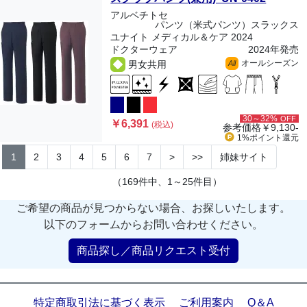
アルベチトセ
パンツ（米式パンツ）スラックス
ユナイト メディカル＆ケア 2024
ドクターウェア
2024年発売
オールシーズン
男女共用
All
30～32%
OFF
￥6,391
(税込)
参考価格
￥9,130-
1%ポイント
還元
1
2
3
4
5
6
7
>
>>
姉妹サイト
（169件中、1～25件目）
ご希望の商品が見つからない場合、お探しいたします。
以下のフォームからお問い合わせください。
商品探し／商品リクエスト受付
特定商取引法に基づく表示
ご利用案内
Q＆A