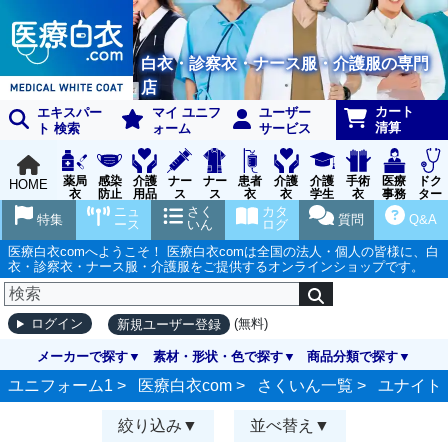
白衣・診察衣・ナース服・介護服の専門
店
カート
エキスパー
マイ ユニフ
ユーザー
清算
ト 検索
ォーム
サービス
薬局
感染
介護
ナー
ナー
患者
介護
介護
手術
医療
ドク
HOME
衣
防止
用品
ス
ス
衣
衣
学生
衣
事務
ター
用品
グッ
ウェ
実習
受付
ウェ
ニュ
さく
カタ
特集
質問
Q&A
ズ
ア
衣
ア
ース
いん
ログ
医療白衣comへようこそ！ 医療白衣comは全国の法人・個人の皆様に、白
衣・診察衣・ナース服・介護服をご提供するオンラインショップです。
(無料)
ログイン
新規ユーザー登録
メーカーで探す
素材・形状・色で探す
商品分類で探す
ユニフォーム1 >
医療白衣com
>
さくいん一覧
>
ユナイト
絞り込み
並べ替え