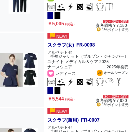
30～32%
OFF
￥5,005
(税込)
参考価格
￥7,150-
1%ポイント
還元
NEW!
スクラブ(女) FR-0008
アルベチトセ
半袖ジャケット（ブルゾン・ジャンパー）
ユナイト メディカル＆ケア 2025
ナースウェア
2025年発売
オールシーズン
レディース
All
30～32%
OFF
￥5,544
(税込)
参考価格
￥7,920-
1%ポイント
還元
NEW!
スクラブ(兼用) FR-0007
アルベチトセ
半袖ジャケット（ブルゾン・ジャンパー）