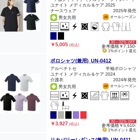
ユナイト メディカル＆ケア 2025
ナースウェア
2025年発売
オールシーズン
男女共用
All
30～32%
OFF
￥5,005
(税込)
参考価格
￥7,150-
1%ポイント
還元
ポロシャツ(兼用) UN-0412
アルベチトセ
半袖ポロシャツ
ユナイト メディカル＆ケア 2024
介護衣
2024年発売
オールシーズン
男女共用
All
30～32%
OFF
￥3,927
(税込)
参考価格
￥5,610-
1%ポイント
還元
リカバリーレギンス(兼用) UN-0411