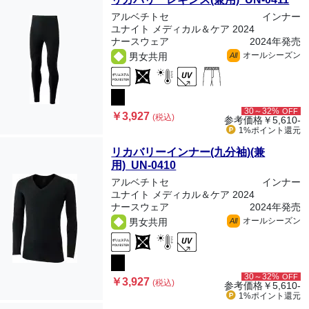
アルベチトセ
インナー
ユナイト メディカル＆ケア 2024
ナースウェア
2024年発売
オールシーズン
男女共用
All
30～32%
OFF
￥3,927
(税込)
参考価格
￥5,610-
1%ポイント
還元
リカバリーインナー(九分袖)(兼
用) UN-0410
アルベチトセ
インナー
ユナイト メディカル＆ケア 2024
ナースウェア
2024年発売
オールシーズン
男女共用
All
30～32%
OFF
￥3,927
(税込)
参考価格
￥5,610-
1%ポイント
還元