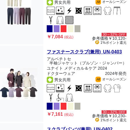
オールシーズン
男女共用
All
30～32%
OFF
￥7,084
(税込)
参考価格
￥10,120-
1%ポイント
還元
ファスナースクラブ(兼用) UN-0403
アルベチトセ
半袖ジャケット（ブルゾン・ジャンパー）
ユナイト メディカル＆ケア 2024
ドクターウェア
2024年発売
オールシーズン
男女共用
All
30～32%
OFF
￥7,161
(税込)
参考価格
￥10,230-
1%ポイント
還元
スクラブパンツ(兼用) UN-0402