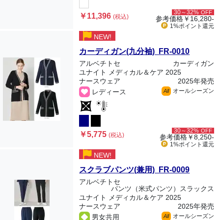
30～32%
OFF
￥11,396
(税込)
参考価格
￥16,280-
1%ポイント
還元
NEW!
カーディガン(九分袖) FR-0010
アルベチトセ
カーディガン
ユナイト メディカル＆ケア 2025
ナースウェア
2025年発売
オールシーズン
レディース
All
30～32%
OFF
￥5,775
(税込)
参考価格
￥8,250-
1%ポイント
還元
NEW!
スクラブパンツ(兼用) FR-0009
アルベチトセ
パンツ（米式パンツ）スラックス
ユナイト メディカル＆ケア 2025
ナースウェア
2025年発売
オールシーズン
男女共用
All