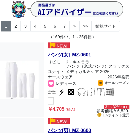
1
2
3
4
5
6
7
>
>>
姉妹サイト
（169件中、1～25件目）
NEW!
パンツ[女] MZ-0601
リビモード・キャララ
パンツ（米式パンツ）スラックス
ユナイト メディカル＆ケア 2026
ナースウェア
2026年発売
オールシーズン
レディース
All
31～32%
OFF
￥4,705
(税込)
参考価格
￥6,820-
1%ポイント
還元
NEW!
パンツ[男] MZ-0600