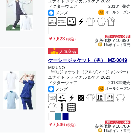
ユナイト メディカル＆ケア 2023
ドクターウェア
2013年発売
オールシーズン
メンズ
All
30～32%
OFF
￥7,623
(税込)
参考価格
￥10,890-
1%ポイント
還元
人気商品
ケーシージャケット（男） MZ-0049
MIZUNO
半袖ジャケット（ブルゾン・ジャンパー）
ユナイト メディカル＆ケア 2023
ドクターウェア
2013年発売
オールシーズン
メンズ
All
30～32%
OFF
￥7,546
(税込)
参考価格
￥10,780-
1%ポイント
還元