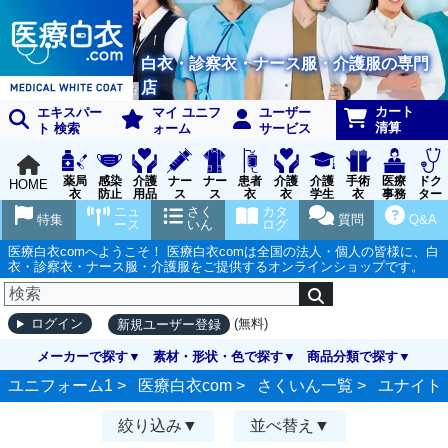
白衣・診察衣・ナース服・介護服の専門
店
カート
エキスパー
マイ ユニフ
ユーザー
清算
ト 検索
ォーム
サービス
薬局
感染
介護
ナー
ナー
患者
介護
介護
手術
医療
ドク
HOME
衣
防止
用品
ス
ス
衣
衣
学生
衣
事務
ター
用品
グッ
ウェ
実習
受付
ウェ
ニュ
さく
カタ
特集
質問
Q&A
ズ
ア
衣
ア
ース
いん
ログ
医療白衣comへようこそ！ 医療白衣comは全国の法人・個人の皆様に、白
衣・診察衣・ナース服・介護服をご提供するオンラインショップです。
(無料)
ログイン
新規ユーザー登録
メーカーで探す
素材・形状・色で探す
商品分類で探す
ユニフォーム1 >
医療白衣com
>
さくいん一覧
>
ユナイト
絞り込み
並べ替え