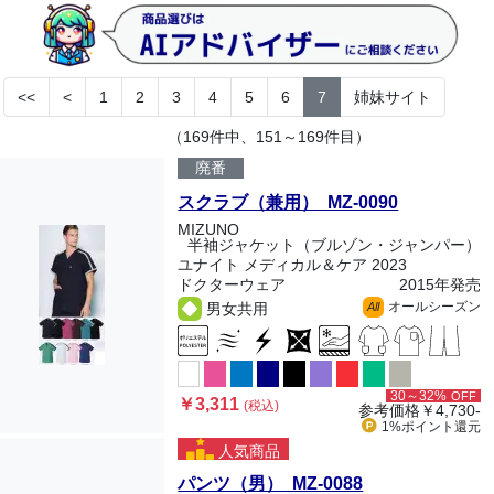
<<
<
1
2
3
4
5
6
7
姉妹サイト
（169件中、151～169件目）
廃番
スクラブ（兼用） MZ-0090
MIZUNO
半袖ジャケット（ブルゾン・ジャンパー）
ユナイト メディカル＆ケア 2023
ドクターウェア
2015年発売
オールシーズン
男女共用
All
30～32%
OFF
￥3,311
(税込)
参考価格
￥4,730-
1%ポイント
還元
人気商品
パンツ（男） MZ-0088