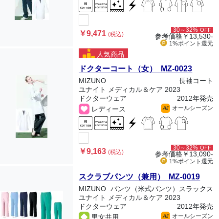
30～32%
OFF
￥9,471
(税込)
参考価格
￥13,530-
1%ポイント
還元
人気商品
ドクターコート（女） MZ-0023
MIZUNO
長袖コート
ユナイト メディカル＆ケア 2023
ドクターウェア
2012年発売
オールシーズン
レディース
All
30～32%
OFF
￥9,163
(税込)
参考価格
￥13,090-
1%ポイント
還元
スクラブパンツ（兼用） MZ-0019
MIZUNO
パンツ（米式パンツ）スラックス
ユナイト メディカル＆ケア 2023
ドクターウェア
2012年発売
オールシーズン
男女共用
All