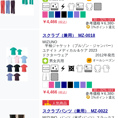
30～32%
OFF
￥4,466
(税込)
参考価格
￥6,380-
1%ポイント
還元
スクラブ（兼用） MZ-0018
MIZUNO
半袖ジャケット（ブルゾン・ジャンパー）
ユナイト メディカル＆ケア 2023
ドクターウェア
2012年発売
オールシーズン
男女共用
All
30～32%
OFF
￥4,466
(税込)
参考価格
￥6,380-
1%ポイント
還元
人気商品
スクラブパンツ（兼用） MZ-0022
MIZUNO
パンツ（米式パンツ）スラックス