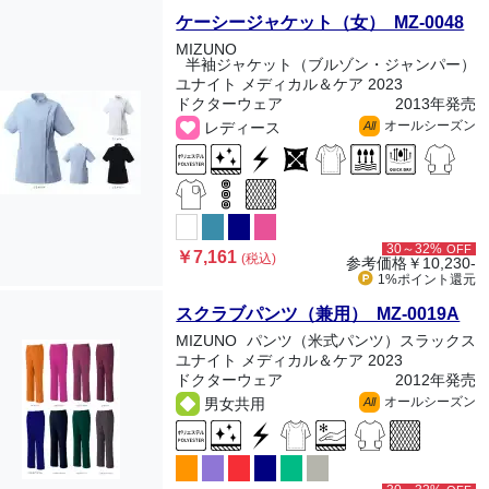
ケーシージャケット（女） MZ-0048
MIZUNO
半袖ジャケット（ブルゾン・ジャンパー）
ユナイト メディカル＆ケア 2023
ドクターウェア
2013年発売
オールシーズン
レディース
All
30～32%
OFF
￥7,161
(税込)
参考価格
￥10,230-
1%ポイント
還元
スクラブパンツ（兼用） MZ-0019A
MIZUNO
パンツ（米式パンツ）スラックス
ユナイト メディカル＆ケア 2023
ドクターウェア
2012年発売
オールシーズン
男女共用
All