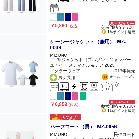
30～32%
OFF
￥5,390
(税込)
参考価格
￥7,700-
1%ポイント
還元
ケーシージャケット（兼用） MZ-
0069
MIZUNO
半袖ジャケット（ブルゾン・ジャンパー）
ユナイト メディカル＆ケア 2023
ドクターウェア
2013年発売
オールシーズン
男女共用
All
30～32%
OFF
￥6,853
(税込)
参考価格
￥9,790-
1%ポイント
還元
人気商品
ハーフコート（男） MZ-0056
MIZUNO
長袖コート