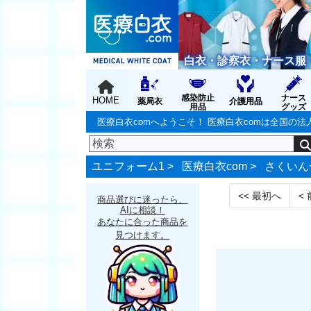
白衣・診察衣・ナース服
感染防止
ナース
HOME
薬局衣
介護用品
用品
グッズ
医療白衣comへようこそ！ 医療白衣comは全国
ユニフォーム1 >
医療白衣com
>
さくいん
<<
最初へ
<
商品選びに迷ったら、
AIに相談！
あなたに合った商品を
見つけます。