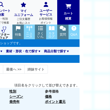
スパート
ユーザー
マイ
カート
検索
サービス
ユニフォーム
精算
・性別
お客様情報
ご注文履歴
どで検索
ポイント
お気に入り
ニュ
さく
カタ
特集
質問
Q&A
ドクター
ース
いん
ログ
ウェア
ンショップです。
素材・形状・色で探す
商品分類で探す
最後へ
>>
姉妹サイト
項目名をクリックして並び替えできます。
性別
参考価格
シーズン
価格
発売年
ポイント還元