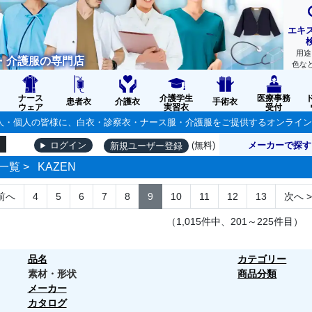
エキ
用途
・介護服の専門店
色な
ナース
介護学生
医療事務
患者衣
介護衣
手術衣
ウェア
実習衣
受付
の法人・個人の皆様に、白衣・診察衣・ナース服・介護服をご提供するオンライ
(無料)
メーカーで探す
ログイン
新規ユーザー登録
一覧
>
KAZEN
前へ
4
5
6
7
8
9
10
11
12
13
次へ
>
（1,015件中、201～225件目）
品名
カテゴリー
素材・形状
商品分類
メーカー
カタログ