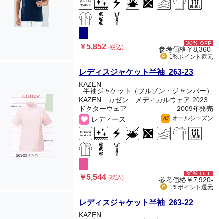
30%
OFF
￥5,852
(税込)
参考価格
￥8,360-
1%ポイント
還元
レディスジャケット半袖 263-23
KAZEN
半袖ジャケット（ブルゾン・ジャンパー）
KAZEN カゼン メディカルウェア 2023
ドクターウェア
2009年発売
オールシーズン
レディース
All
30%
OFF
￥5,544
(税込)
参考価格
￥7,920-
1%ポイント
還元
レディスジャケット半袖 263-22
KAZEN