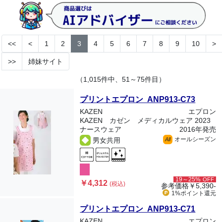
<<
<
1
2
3
4
5
6
7
8
9
10
>
>>
姉妹サイト
（1,015件中、51～75件目）
プリントエプロン ANP913-C73
KAZEN
エプロン
KAZEN カゼン メディカルウェア 2023
ナースウェア
2016年発売
オールシーズン
男女共用
All
19～25%
OFF
￥4,312
(税込)
参考価格
￥5,390-
1%ポイント
還元
プリントエプロン ANP913-C71
KAZEN
エプロン