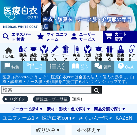
白衣・診察衣・ナース服・介護服の専門
店
カート
エキスパー
マイ ユニフ
ユーザー
清算
ト 検索
ォーム
サービス
薬局
感染
介護
ナー
ナー
患者
介護
介護
手術
医療
ドク
HOME
衣
防止
用品
ス
ス
衣
衣
学生
衣
事務
ター
用品
グッ
ウェ
実習
受付
ウェ
ニュ
さく
カタ
特集
質問
Q&A
ズ
ア
衣
ア
ース
いん
ログ
医療白衣comへようこそ！ 医療白衣comは全国の法人・個人の皆様に、白
衣・診察衣・ナース服・介護服をご提供するオンラインショップです。
(無料)
ログイン
新規ユーザー登録
メーカーで探す
素材・形状・色で探す
商品分類で探す
ユニフォーム1 >
医療白衣com
>
さくいん一覧
>
KAZEN
絞り込み
並べ替え