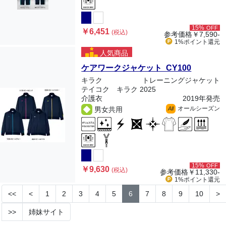
15%
OFF
￥6,451
(税込)
参考価格
￥7,590-
1%ポイント
還元
人気商品
ケアワークジャケット CY100
キラク
トレーニングジャケット
テイコク キラク 2025
介護衣
2019年発売
オールシーズン
男女共用
All
15%
OFF
￥9,630
(税込)
参考価格
￥11,330-
1%ポイント
還元
<<
<
1
2
3
4
5
6
7
8
9
10
>
>>
姉妹サイト