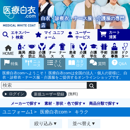
白衣・診察衣・ナース服・介護服の専門
店
カート
エキスパー
マイ ユニフ
ユーザー
清算
ト 検索
ォーム
サービス
薬局
感染
介護
ナー
ナー
患者
介護
介護
手術
医療
ドク
HOME
衣
防止
用品
ス
ス
衣
衣
学生
衣
事務
ター
用品
グッ
ウェ
実習
受付
ウェ
ニュ
さく
カタ
特集
質問
Q&A
ズ
ア
衣
ア
ース
いん
ログ
医療白衣comへようこそ！ 医療白衣comは全国の法人・個人の皆様に、白
衣・診察衣・ナース服・介護服をご提供するオンラインショップです。
(無料)
ログイン
新規ユーザー登録
メーカーで探す
素材・形状・色で探す
商品分類で探す
ユニフォーム1 >
医療白衣com
>
キラク
絞り込み
並べ替え