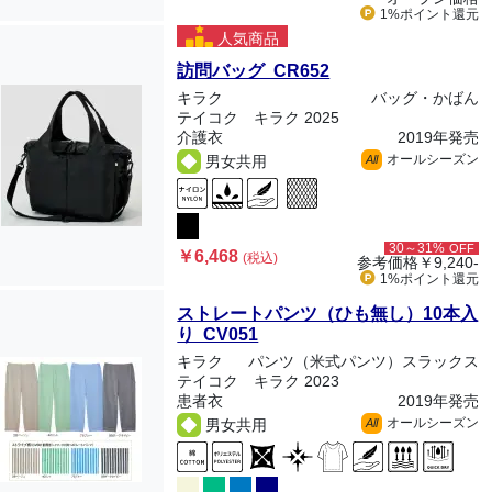
1%ポイント
還元
人気商品
訪問バッグ CR652
キラク
バッグ・かばん
テイコク キラク 2025
介護衣
2019年発売
オールシーズン
男女共用
All
30～31%
OFF
￥6,468
(税込)
参考価格
￥9,240-
1%ポイント
還元
ストレートパンツ（ひも無し）10本入
り CV051
キラク
パンツ（米式パンツ）スラックス
テイコク キラク 2023
患者衣
2019年発売
オールシーズン
男女共用
All