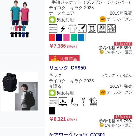
半袖ジャケット（ブルゾン・ジャンパー）
テイコク キラク 2025
ナースウェア
2019年発売
オールシーズン
男女共用
All
15%
OFF
￥7,386
(税込)
参考価格
￥8,690-
1%ポイント
還元
人気商品
リュック CY950
キラク
バッグ・かばん
テイコク キラク 2025
介護衣
2019年発売
オールシーズン
男女共用
All
15%
OFF
￥8,321
(税込)
参考価格
￥9,790-
1%ポイント
還元
ケアワークシャツ CY301