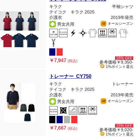
キラク
半袖シャツ
テイコク キラク 2025
介護衣
2019年発売
オールシーズン
男女共用
All
15%
OFF
￥7,947
(税込)
参考価格
￥9,350-
1%ポイント
還元
トレーナー CY750
キラク
トレーナー
テイコク キラク 2025
介護衣
2019年発売
オールシーズン
男女共用
All
15%
OFF
￥7,667
(税込)
参考価格
￥9,020-
1%ポイント
還元