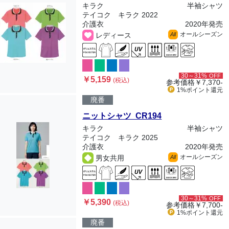
キラク
半袖シャツ
テイコク キラク 2022
介護衣
2020年発売
オールシーズン
レディース
All
30～31%
OFF
￥5,159
(税込)
参考価格
￥7,370-
1%ポイント
還元
廃番
ニットシャツ CR194
キラク
半袖シャツ
テイコク キラク 2025
介護衣
2020年発売
オールシーズン
男女共用
All
30～31%
OFF
￥5,390
(税込)
参考価格
￥7,700-
1%ポイント
還元
廃番