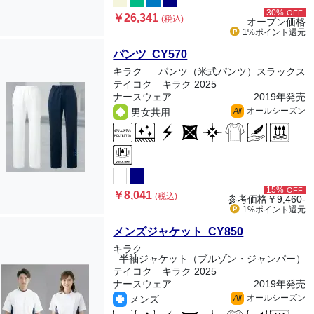
30%
OFF
￥26,341
(税込)
オープン価格
1%ポイント
還元
パンツ CY570
キラク
パンツ（米式パンツ）スラックス
テイコク キラク 2025
ナースウェア
2019年発売
オールシーズン
男女共用
All
15%
OFF
￥8,041
(税込)
参考価格
￥9,460-
1%ポイント
還元
メンズジャケット CY850
キラク
半袖ジャケット（ブルゾン・ジャンパー）
テイコク キラク 2025
ナースウェア
2019年発売
オールシーズン
メンズ
All