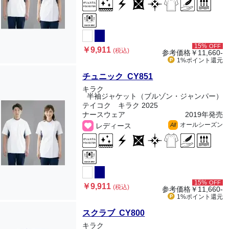
15%
OFF
￥9,911
(税込)
参考価格
￥11,660-
1%ポイント
還元
チュニック CY851
キラク
半袖ジャケット（ブルゾン・ジャンパー）
テイコク キラク 2025
ナースウェア
2019年発売
オールシーズン
レディース
All
15%
OFF
￥9,911
(税込)
参考価格
￥11,660-
1%ポイント
還元
スクラブ CY800
キラク