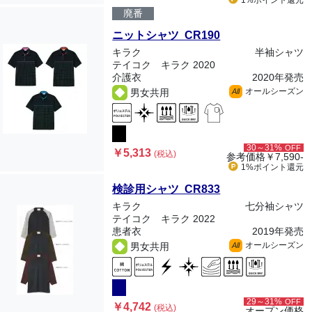
1%ポイント
還元
廃番
ニットシャツ CR190
キラク
半袖シャツ
テイコク キラク 2020
介護衣
2020年発売
オールシーズン
男女共用
All
30～31%
OFF
￥5,313
(税込)
参考価格
￥7,590-
1%ポイント
還元
検診用シャツ CR833
キラク
七分袖シャツ
テイコク キラク 2022
患者衣
2019年発売
オールシーズン
男女共用
All
29～31%
OFF
￥4,742
(税込)
オープン価格