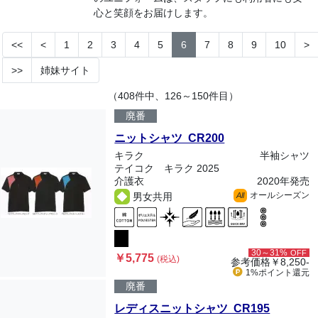
心と笑顔をお届けします。
<<
<
1
2
3
4
5
6
7
8
9
10
>
>>
姉妹サイト
（408件中、126～150件目）
廃番
ニットシャツ CR200
キラク
半袖シャツ
テイコク キラク 2025
介護衣
2020年発売
オールシーズン
男女共用
All
30～31%
OFF
￥5,775
(税込)
参考価格
￥8,250-
1%ポイント
還元
廃番
レディスニットシャツ CR195