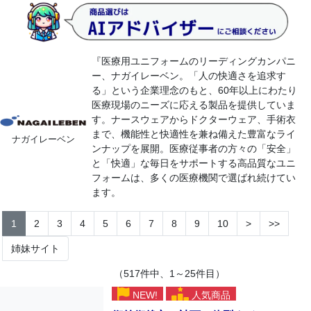
『医療用ユニフォームのリーディングカンパニ
ー、ナガイレーベン。「人の快適さを追求す
る」という企業理念のもと、60年以上にわたり
医療現場のニーズに応える製品を提供していま
す。ナースウェアからドクターウェア、手術衣
まで、機能性と快適性を兼ね備えた豊富なライ
ナガイレーベン
ンナップを展開。医療従事者の方々の「安全」
と「快適」な毎日をサポートする高品質なユニ
フォームは、多くの医療機関で選ばれ続けてい
ます。
1
2
3
4
5
6
7
8
9
10
>
>>
姉妹サイト
（517件中、1～25件目）
NEW!
人気商品