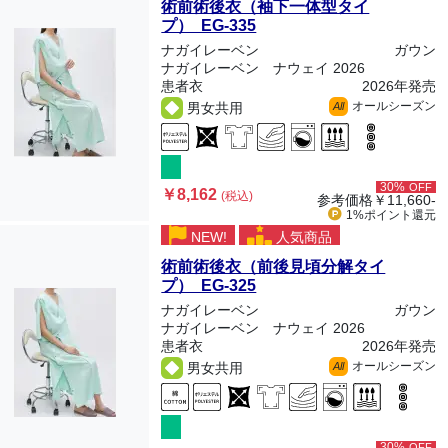
術前術後衣（袖下一体型タイ
プ） EG-335
ナガイレーベン
ガウン
ナガイレーベン ナウェイ 2026
患者衣
2026年発売
オールシーズン
男女共用
All
30%
OFF
￥8,162
(税込)
参考価格
￥11,660-
1%ポイント
還元
NEW!
人気商品
術前術後衣（前後見頃分解タイ
プ） EG-325
ナガイレーベン
ガウン
ナガイレーベン ナウェイ 2026
患者衣
2026年発売
オールシーズン
男女共用
All
30%
OFF