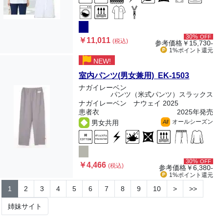
30%
OFF
￥11,011
(税込)
参考価格
￥15,730-
1%ポイント
還元
NEW!
室内パンツ(男女兼用) EK-1503
ナガイレーベン
パンツ（米式パンツ）スラックス
ナガイレーベン ナウェイ 2025
患者衣
2025年発売
オールシーズン
男女共用
All
30%
OFF
￥4,466
(税込)
参考価格
￥6,380-
1%ポイント
還元
1
2
3
4
5
6
7
8
9
10
>
>>
姉妹サイト