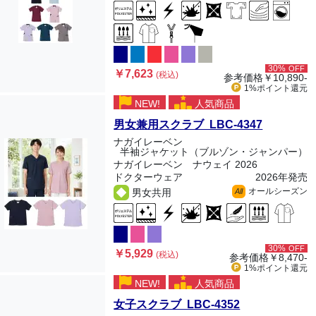
30%
OFF
￥7,623
(税込)
参考価格
￥10,890-
1%ポイント
還元
NEW!
人気商品
男女兼用スクラブ LBC-4347
ナガイレーベン
半袖ジャケット（ブルゾン・ジャンパー）
ナガイレーベン ナウェイ 2026
ドクターウェア
2026年発売
オールシーズン
男女共用
All
30%
OFF
￥5,929
(税込)
参考価格
￥8,470-
1%ポイント
還元
NEW!
人気商品
女子スクラブ LBC-4352