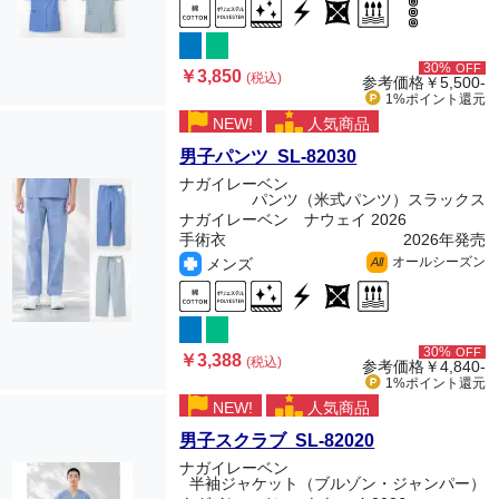
30%
OFF
￥3,850
(税込)
参考価格
￥5,500-
1%ポイント
還元
NEW!
人気商品
男子パンツ SL-82030
ナガイレーベン
パンツ（米式パンツ）スラックス
ナガイレーベン ナウェイ 2026
手術衣
2026年発売
オールシーズン
メンズ
All
30%
OFF
￥3,388
(税込)
参考価格
￥4,840-
1%ポイント
還元
NEW!
人気商品
男子スクラブ SL-82020
ナガイレーベン
半袖ジャケット（ブルゾン・ジャンパー）