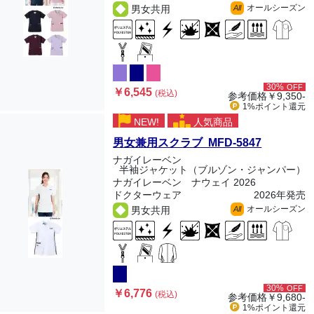
オールシーズン
男女共用
All
30%
OFF
￥6,545
(税込)
参考価格
￥9,350-
1%ポイント
還元
NEW!
人気商品
男女兼用スクラブ MFD-5847
ナガイレーベン
半袖ジャケット（ブルゾン・ジャンパー）
ナガイレーベン ナウェイ 2026
ドクターウェア
2026年発売
オールシーズン
男女共用
All
30%
OFF
￥6,776
(税込)
参考価格
￥9,680-
1%ポイント
還元