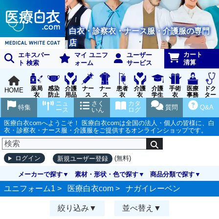
白衣・診察衣・ナース服・介護服の専門
店
カート
エキスパー
マイ ユニフ
ユーザー
清算
ト 検索
ォーム
サービス
薬局
感染
介護
ナー
ナー
患者
介護
介護
手術
医療
ドク
HOME
衣
防止
用品
ス
ス
衣
衣
学生
衣
事務
ター
用品
グッ
ウェ
実習
受付
ウェ
ニュ
さく
カタ
特集
質問
Q&A
ズ
ア
衣
ア
ース
いん
ログ
医療白衣comへようこそ！ 医療白衣comは全国の法人・個人の皆様に、白
衣・診察衣・ナース服・介護服をご提供するオンラインショップです。
(無料)
ログイン
新規ユーザー登録
メーカーで探す
素材・形状・色で探す
商品分類で探す
ユニフォーム1 >
医療白衣com
>
ナガイレーベン
絞り込み
並べ替え