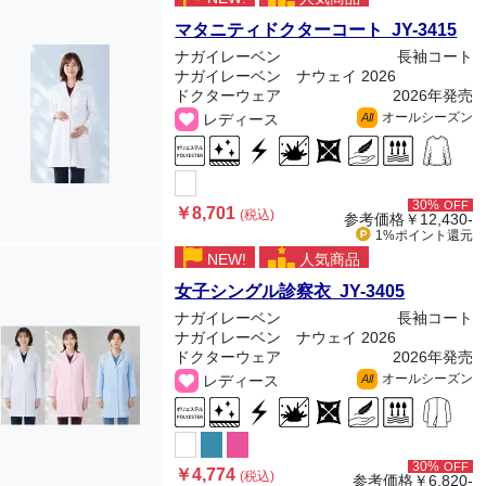
マタニティドクターコート JY-3415
ナガイレーベン
長袖コート
ナガイレーベン ナウェイ 2026
ドクターウェア
2026年発売
オールシーズン
レディース
All
30%
OFF
￥8,701
(税込)
参考価格
￥12,430-
1%ポイント
還元
NEW!
人気商品
女子シングル診察衣 JY-3405
ナガイレーベン
長袖コート
ナガイレーベン ナウェイ 2026
ドクターウェア
2026年発売
オールシーズン
レディース
All
30%
OFF
￥4,774
(税込)
参考価格
￥6,820-