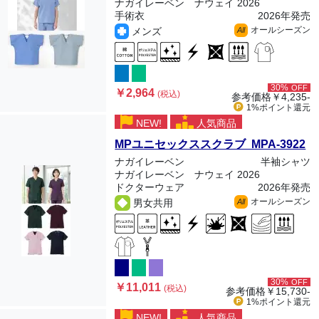
ナガイレーベン ナウェイ 2026
手術衣
2026年発売
オールシーズン
メンズ
All
30%
OFF
￥2,964
(税込)
参考価格
￥4,235-
1%ポイント
還元
NEW!
人気商品
MPユニセックススクラブ MPA-3922
ナガイレーベン
半袖シャツ
ナガイレーベン ナウェイ 2026
ドクターウェア
2026年発売
オールシーズン
男女共用
All
30%
OFF
￥11,011
(税込)
参考価格
￥15,730-
1%ポイント
還元
NEW!
人気商品