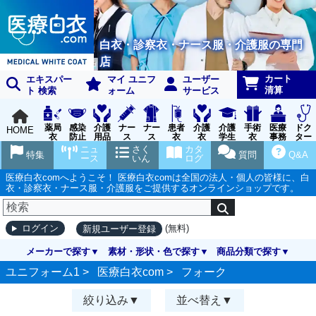
白衣・診察衣・ナース服・介護服の専門
店
カート
エキスパー
マイ ユニフ
ユーザー
清算
ト 検索
ォーム
サービス
薬局
感染
介護
ナー
ナー
患者
介護
介護
手術
医療
ドク
HOME
衣
防止
用品
ス
ス
衣
衣
学生
衣
事務
ター
用品
グッ
ウェ
実習
受付
ウェ
ニュ
さく
カタ
特集
質問
Q&A
ズ
ア
衣
ア
ース
いん
ログ
医療白衣comへようこそ！ 医療白衣comは全国の法人・個人の皆様に、白
衣・診察衣・ナース服・介護服をご提供するオンラインショップです。
(無料)
ログイン
新規ユーザー登録
メーカーで探す
素材・形状・色で探す
商品分類で探す
ユニフォーム1 >
医療白衣com
>
フォーク
絞り込み
並べ替え