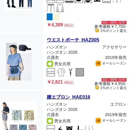
43～46%
OFF
￥4,389
(税込)
参考価格
￥7,700-
1%ポイント
還元
ウエストポーチ HAZ005
ハンズオン
アクセサリー
ハンズオン 2026
介護衣
2019年発売
オールシーズン
男女共用
All
43～46%
OFF
￥2,821
(税込)
参考価格
￥4,950-
1%ポイント
還元
腰エプロン HAE016
ハンズオン
エプロン
ハンズオン 2026
介護衣
2019年発売
オールシーズン
男女共用
All