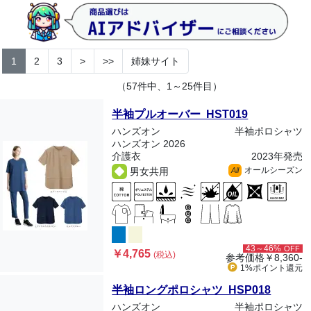
1
2
3
>
>>
姉妹サイト
（57件中、1～25件目）
半袖プルオーバー HST019
ハンズオン
半袖ポロシャツ
ハンズオン 2026
介護衣
2023年発売
オールシーズン
男女共用
All
43～46%
OFF
￥4,765
(税込)
参考価格
￥8,360-
1%ポイント
還元
半袖ロングポロシャツ HSP018
ハンズオン
半袖ポロシャツ