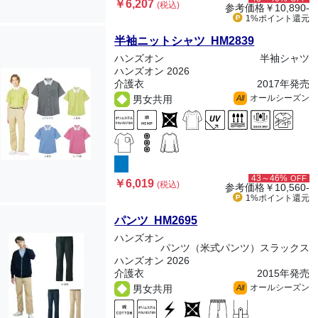
￥6,207
(税込)
参考価格
￥10,890-
1%ポイント
還元
半袖ニットシャツ HM2839
ハンズオン
半袖シャツ
ハンズオン 2026
介護衣
2017年発売
オールシーズン
男女共用
All
43～46%
OFF
￥6,019
(税込)
参考価格
￥10,560-
1%ポイント
還元
パンツ HM2695
ハンズオン
パンツ（米式パンツ）スラックス
ハンズオン 2026
介護衣
2015年発売
オールシーズン
男女共用
All