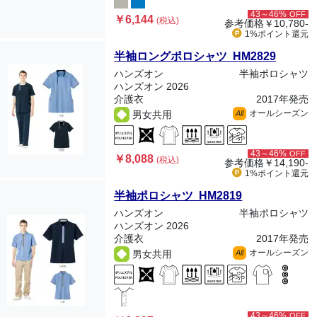
43～46%
OFF
￥6,144
(税込)
参考価格
￥10,780-
1%ポイント
還元
半袖ロングポロシャツ HM2829
ハンズオン
半袖ポロシャツ
ハンズオン 2026
介護衣
2017年発売
オールシーズン
男女共用
All
43～46%
OFF
￥8,088
(税込)
参考価格
￥14,190-
1%ポイント
還元
半袖ポロシャツ HM2819
ハンズオン
半袖ポロシャツ
ハンズオン 2026
介護衣
2017年発売
オールシーズン
男女共用
All
43～46%
OFF