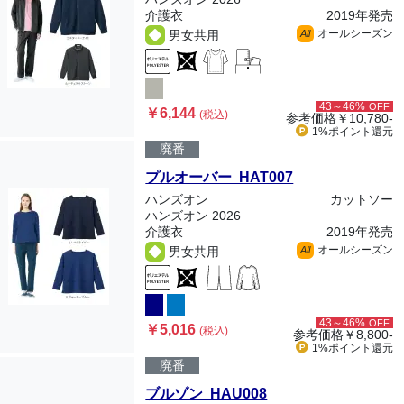
介護衣
2019年発売
オールシーズン
男女共用
All
43～46%
OFF
￥6,144
(税込)
参考価格
￥10,780-
1%ポイント
還元
廃番
プルオーバー HAT007
ハンズオン
カットソー
ハンズオン 2026
介護衣
2019年発売
オールシーズン
男女共用
All
43～46%
OFF
￥5,016
(税込)
参考価格
￥8,800-
1%ポイント
還元
廃番
ブルゾン HAU008