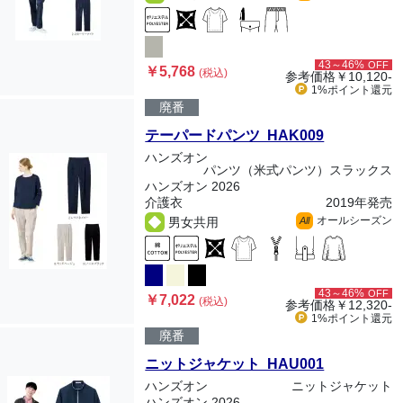
43～46%
OFF
￥5,768
(税込)
参考価格
￥10,120-
1%ポイント
還元
廃番
テーパードパンツ HAK009
ハンズオン
パンツ（米式パンツ）スラックス
ハンズオン 2026
介護衣
2019年発売
オールシーズン
男女共用
All
43～46%
OFF
￥7,022
(税込)
参考価格
￥12,320-
1%ポイント
還元
廃番
ニットジャケット HAU001
ハンズオン
ニットジャケット
ハンズオン 2026