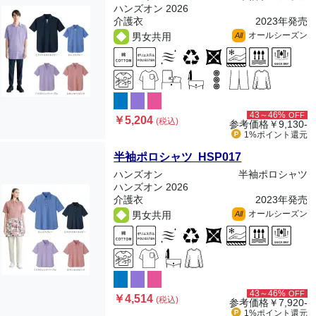
ハンズオン 2026
介護衣
2023年発売
オールシーズン
男女共用
All
43～46%
OFF
￥5,204
(税込)
参考価格
￥9,130-
1%ポイント
還元
半袖ポロシャツ HSP017
ハンズオン
半袖ポロシャツ
ハンズオン 2026
介護衣
2023年発売
オールシーズン
男女共用
All
43～46%
OFF
￥4,514
(税込)
参考価格
￥7,920-
1%ポイント
還元