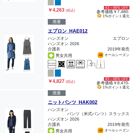
43～46%
OFF
￥4,263
(税込)
参考価格
￥7,480-
1%ポイント
還元
廃番
エプロン HAE012
ハンズオン
エプロン
ハンズオン 2026
介護衣
2019年発売
オールシーズン
男女共用
All
43～46%
OFF
￥4,827
(税込)
参考価格
￥8,470-
1%ポイント
還元
廃番
ニットパンツ HAK002
ハンズオン
パンツ（米式パンツ）スラックス
ハンズオン 2026
介護衣
2019年発売
オールシーズン
男女共用
All