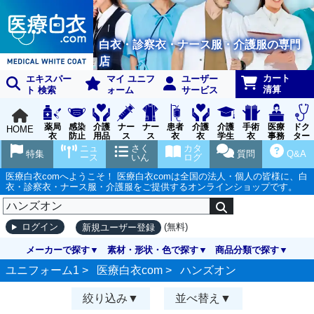
白衣・診察衣・ナース服・介護服の専門
店
カート
エキスパー
マイ ユニフ
ユーザー
清算
ト 検索
ォーム
サービス
薬局
感染
介護
ナー
ナー
患者
介護
介護
手術
医療
ドク
HOME
衣
防止
用品
ス
ス
衣
衣
学生
衣
事務
ター
用品
グッ
ウェ
実習
受付
ウェ
ニュ
さく
カタ
特集
質問
Q&A
ズ
ア
衣
ア
ース
いん
ログ
医療白衣comへようこそ！ 医療白衣comは全国の法人・個人の皆様に、白
衣・診察衣・ナース服・介護服をご提供するオンラインショップです。
(無料)
ログイン
新規ユーザー登録
メーカーで探す
素材・形状・色で探す
商品分類で探す
ユニフォーム1 >
医療白衣com
>
ハンズオン
絞り込み
並べ替え