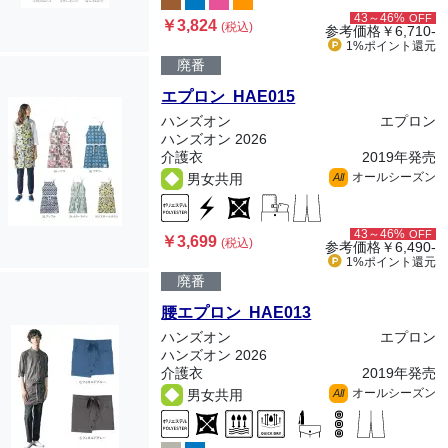
43～46%
OFF
￥3,824
(税込)
参考価格
￥6,710-
1%ポイント
還元
廃番
エプロン HAE015
ハンズオン
エプロン
ハンズオン 2026
介護衣
2019年発売
オールシーズン
男女共用
All
43～46%
OFF
￥3,699
(税込)
参考価格
￥6,490-
1%ポイント
還元
廃番
腰エプロン HAE013
ハンズオン
エプロン
ハンズオン 2026
介護衣
2019年発売
オールシーズン
男女共用
All