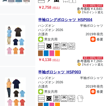
43～46%
OFF
￥2,758
(税込)
参考価格
￥4,840-
1%ポイント
還元
半袖ロングポロシャツ HSP004
ハンズオン
半袖ポロシャツ
ハンズオン 2026
介護衣
2019年発売
男女共用
春夏
43～46%
OFF
￥4,138
(税込)
参考価格
￥7,260-
1%ポイント
還元
半袖ポロシャツ HSP003
ハンズオン
半袖ポロシャツ
ハンズオン 2026
介護衣
2019年発売
男女共用
春夏