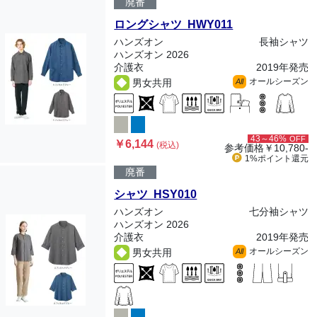
廃番
ロングシャツ HWY011
ハンズオン
長袖シャツ
ハンズオン 2026
介護衣
2019年発売
オールシーズン
男女共用
All
43～46%
OFF
￥6,144
(税込)
参考価格
￥10,780-
1%ポイント
還元
廃番
シャツ HSY010
ハンズオン
七分袖シャツ
ハンズオン 2026
介護衣
2019年発売
オールシーズン
男女共用
All