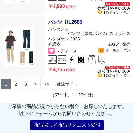
43～46%
OFF
￥4,890
(税込)
参考価格
￥8,580-
1%ポイント
還元
パンツ HL2685
ハンズオン
パンツ（米式パンツ）スラックス
ハンズオン 2026
介護衣
2015年発売
オールシーズン
レディース
All
43～46%
OFF
￥4,765
(税込)
参考価格
￥8,360-
1%ポイント
還元
1
2
3
>
>>
姉妹サイト
（57件中、1～25件目）
ご希望の商品が見つからない場合、お探しいたします。
以下のフォームからお問い合わせください。
商品探し／商品リクエスト受付