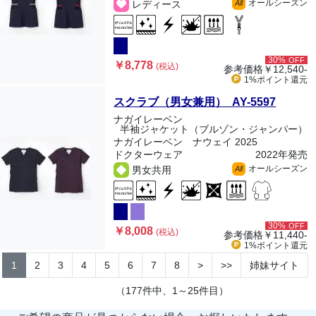
オールシーズン
レディース
All
30%
OFF
￥8,778
(税込)
参考価格
￥12,540-
1%ポイント
還元
スクラブ（男女兼用） AY-5597
ナガイレーベン
半袖ジャケット（ブルゾン・ジャンパー）
ナガイレーベン ナウェイ 2025
ドクターウェア
2022年発売
オールシーズン
男女共用
All
30%
OFF
￥8,008
(税込)
参考価格
￥11,440-
1%ポイント
還元
1
2
3
4
5
6
7
8
>
>>
姉妹サイト
（177件中、1～25件目）