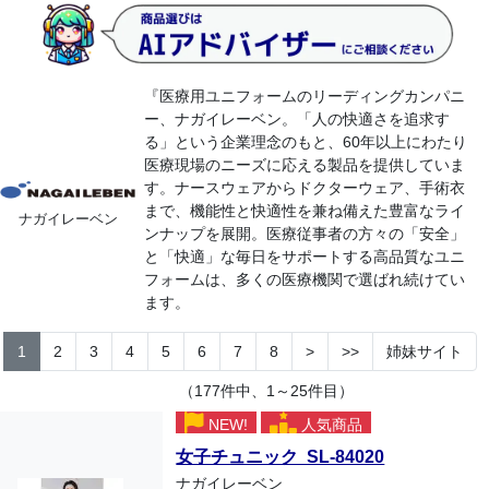
『医療用ユニフォームのリーディングカンパニ
ー、ナガイレーベン。「人の快適さを追求す
る」という企業理念のもと、60年以上にわたり
医療現場のニーズに応える製品を提供していま
す。ナースウェアからドクターウェア、手術衣
まで、機能性と快適性を兼ね備えた豊富なライ
ナガイレーベン
ンナップを展開。医療従事者の方々の「安全」
と「快適」な毎日をサポートする高品質なユニ
フォームは、多くの医療機関で選ばれ続けてい
ます。
1
2
3
4
5
6
7
8
>
>>
姉妹サイト
（177件中、1～25件目）
NEW!
人気商品
女子チュニック SL-84020
ナガイレーベン