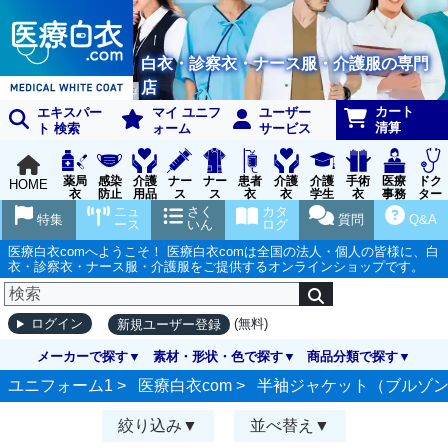
白衣・診察衣・ナース服・介護服の専門
店
カート
エキスパー
マイ ユニフ
ユーザー
清算
ト 検索
ォーム
サービス
薬局
感染
介護
ナー
ナー
患者
介護
介護
手術
医療
ドク
HOME
衣
防止
用品
ス
ス
衣
衣
学生
衣
事務
ター
用品
グッ
ウェ
実習
受付
ウェ
ニュ
さく
カタ
特集
質問
Q&A
ズ
ア
衣
ア
ース
いん
ログ
医療白衣comへようこそ！ 医療白衣comは全国の法人・個人の皆様に、白
衣・診察衣・ナース服・介護服をご提供するオンラインショップです。
(無料)
ログイン
新規ユーザー登録
メーカーで探す
素材・形状・色で探す
商品分類で探す
ユニフォーム1 >
医療白衣com
>
半袖ジャケット（ブルゾ
絞り込み
並べ替え