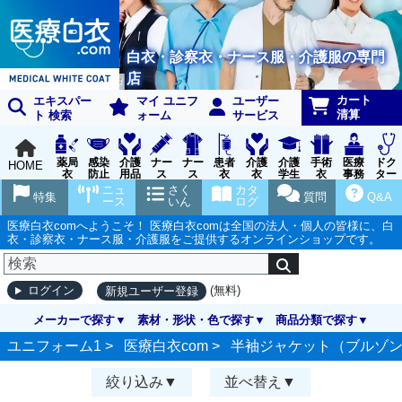
白衣・診察衣・ナース服・介護服の専門
店
カート
エキスパー
マイ ユニフ
ユーザー
清算
ト 検索
ォーム
サービス
薬局
感染
介護
ナー
ナー
患者
介護
介護
手術
医療
ドク
HOME
衣
防止
用品
ス
ス
衣
衣
学生
衣
事務
ター
用品
グッ
ウェ
実習
受付
ウェ
ニュ
さく
カタ
特集
質問
Q&A
ズ
ア
衣
ア
ース
いん
ログ
医療白衣comへようこそ！ 医療白衣comは全国の法人・個人の皆様に、白
衣・診察衣・ナース服・介護服をご提供するオンラインショップです。
(無料)
ログイン
新規ユーザー登録
メーカーで探す
素材・形状・色で探す
商品分類で探す
ユニフォーム1 >
医療白衣com
>
半袖ジャケット（ブルゾ
絞り込み
並べ替え