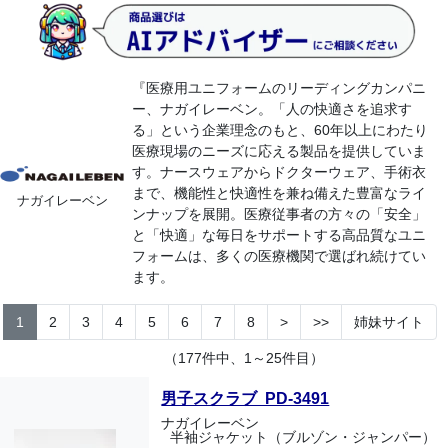
『医療用ユニフォームのリーディングカンパニ
ー、ナガイレーベン。「人の快適さを追求す
る」という企業理念のもと、60年以上にわたり
医療現場のニーズに応える製品を提供していま
す。ナースウェアからドクターウェア、手術衣
まで、機能性と快適性を兼ね備えた豊富なライ
ナガイレーベン
ンナップを展開。医療従事者の方々の「安全」
と「快適」な毎日をサポートする高品質なユニ
フォームは、多くの医療機関で選ばれ続けてい
ます。
1
2
3
4
5
6
7
8
>
>>
姉妹サイト
（177件中、1～25件目）
男子スクラブ PD-3491
ナガイレーベン
半袖ジャケット（ブルゾン・ジャンパー）