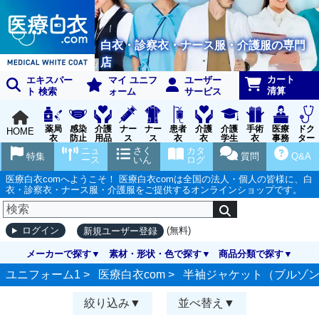
白衣・診察衣・ナース服・介護服の専門
店
カート
エキスパー
マイ ユニフ
ユーザー
清算
ト 検索
ォーム
サービス
薬局
感染
介護
ナー
ナー
患者
介護
介護
手術
医療
ドク
HOME
衣
防止
用品
ス
ス
衣
衣
学生
衣
事務
ター
用品
グッ
ウェ
実習
受付
ウェ
ニュ
さく
カタ
特集
質問
Q&A
ズ
ア
衣
ア
ース
いん
ログ
医療白衣comへようこそ！ 医療白衣comは全国の法人・個人の皆様に、白
衣・診察衣・ナース服・介護服をご提供するオンラインショップです。
(無料)
ログイン
新規ユーザー登録
メーカーで探す
素材・形状・色で探す
商品分類で探す
ユニフォーム1 >
医療白衣com
>
半袖ジャケット（ブルゾ
絞り込み
並べ替え