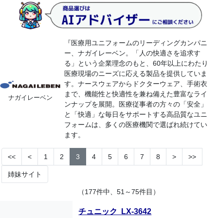
『医療用ユニフォームのリーディングカンパニ
ー、ナガイレーベン。「人の快適さを追求す
る」という企業理念のもと、60年以上にわたり
医療現場のニーズに応える製品を提供していま
す。ナースウェアからドクターウェア、手術衣
まで、機能性と快適性を兼ね備えた豊富なライ
ナガイレーベン
ンナップを展開。医療従事者の方々の「安全」
と「快適」な毎日をサポートする高品質なユニ
フォームは、多くの医療機関で選ばれ続けてい
ます。
<<
<
1
2
3
4
5
6
7
8
>
>>
姉妹サイト
（177件中、51～75件目）
チュニック LX-3642