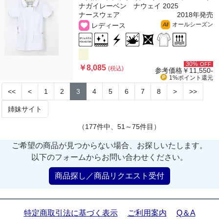
ナガイレーベン ナウェイ 2025
ナースウェア
2018年発売
オールシーズン
レディース
All
30%
OFF
￥8,085
(税込)
参考価格
￥11,550-
1%ポイント
還元
<<
<
1
2
3
4
5
6
7
8
>
>>
姉妹サイト
（177件中、51～75件目）
ご希望の商品が見つからない場合、お探しいたします。
以下のフォームからお問い合わせください。
商品探し／商品リクエスト受付
特定商取引法に基づく表示
ご利用案内
Q＆A