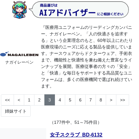
『医療用ユニフォームのリーディングカンパニ
ー、ナガイレーベン。「人の快適さを追求す
る」という企業理念のもと、60年以上にわたり
医療現場のニーズに応える製品を提供していま
す。ナースウェアからドクターウェア、手術衣
まで、機能性と快適性を兼ね備えた豊富なライ
ナガイレーベン
ンナップを展開。医療従事者の方々の「安全」
と「快適」な毎日をサポートする高品質なユニ
フォームは、多くの医療機関で選ばれ続けてい
ます。
<<
<
1
2
3
4
5
6
7
8
>
>>
姉妹サイト
（177件中、51～75件目）
女子スクラブ BD-6132