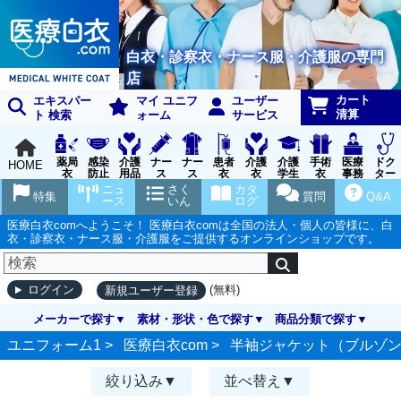
白衣・診察衣・ナース服・介護服の専門
店
カート
エキスパー
マイ ユニフ
ユーザー
清算
ト 検索
ォーム
サービス
薬局
感染
介護
ナー
ナー
患者
介護
介護
手術
医療
ドク
HOME
衣
防止
用品
ス
ス
衣
衣
学生
衣
事務
ター
用品
グッ
ウェ
実習
受付
ウェ
ニュ
さく
カタ
特集
質問
Q&A
ズ
ア
衣
ア
ース
いん
ログ
医療白衣comへようこそ！ 医療白衣comは全国の法人・個人の皆様に、白
衣・診察衣・ナース服・介護服をご提供するオンラインショップです。
(無料)
ログイン
新規ユーザー登録
メーカーで探す
素材・形状・色で探す
商品分類で探す
ユニフォーム1 >
医療白衣com
>
半袖ジャケット（ブルゾ
絞り込み
並べ替え