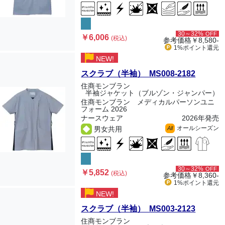
30～32%
OFF
￥6,006
(税込)
参考価格
￥8,580-
1%ポイント
還元
NEW!
スクラブ（半袖） MS008-2182
住商モンブラン
半袖ジャケット（ブルゾン・ジャンパー）
住商モンブラン メディカルパーソンユニ
フォーム 2026
ナースウェア
2026年発売
オールシーズン
男女共用
All
30～32%
OFF
￥5,852
(税込)
参考価格
￥8,360-
1%ポイント
還元
NEW!
スクラブ（半袖） MS003-2123
住商モンブラン