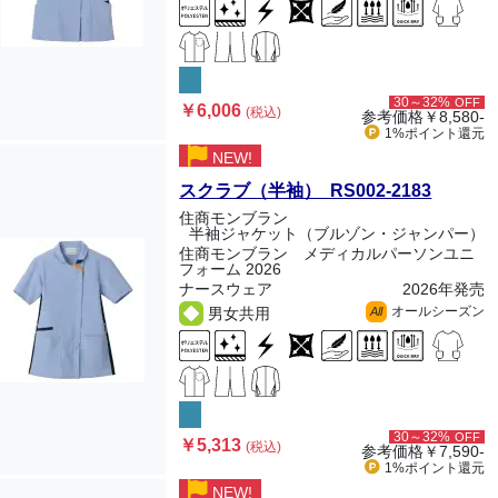
30～32%
OFF
￥6,006
(税込)
参考価格
￥8,580-
1%ポイント
還元
NEW!
スクラブ（半袖） RS002-2183
住商モンブラン
半袖ジャケット（ブルゾン・ジャンパー）
住商モンブラン メディカルパーソンユニ
フォーム 2026
ナースウェア
2026年発売
オールシーズン
男女共用
All
30～32%
OFF
￥5,313
(税込)
参考価格
￥7,590-
1%ポイント
還元
NEW!