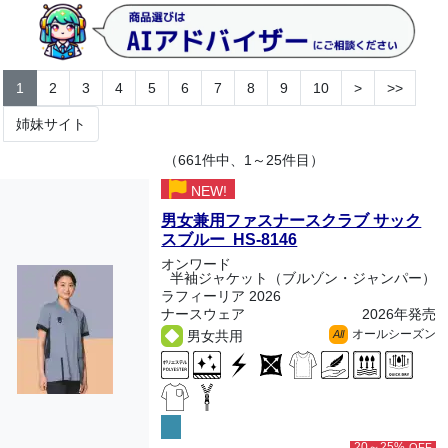
1
2
3
4
5
6
7
8
9
10
>
>>
姉妹サイト
（661件中、1～25件目）
NEW!
男女兼用ファスナースクラブ サック
スブルー HS-8146
オンワード
半袖ジャケット（ブルゾン・ジャンパー）
ラフィーリア 2026
ナースウェア
2026年発売
オールシーズン
男女共用
All
20～25%
OFF