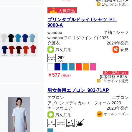
参考価格
￥1,375-
1%ポイント
還元
人気商品
プリンタブルドライTシャツ PT-
9000-A
wundou
半袖Ｔシャツ
wundou(フロリダウインド) 2026
介護衣
2024年発売
男女共用
春夏
30～32%
OFF
￥577
(税込)
参考価格
￥825-
1%ポイント
還元
男女兼用エプロン 903-71AP
アプロン
エプロン
アプロン メディカルユニフォーム 2023
ナースウェア
2023年発売
オールシーズン
男女共用
All