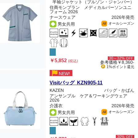
半袖ジャケット（ブルゾン・ジャンパー）
住商モンブラン メディカルパーソンユニ
フォーム 2026
ナースウェア
2026年発売
オールシーズン
男女共用
All
30～32%
OFF
￥5,852
(税込)
参考価格
￥8,360-
1%ポイント
還元
NEW!
Visitバッグ KZN905-11
KAZEN
バッグ・かばん
アンサンブル ケア＆ワーキングウェア
2026
介護衣
2026年発売
オールシーズン
男女共用
All
30%
OFF