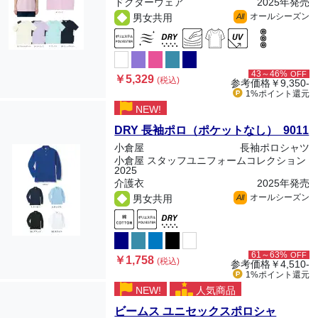
ドクターウェア
2025年発売
オールシーズン
男女共用
All
43～46%
OFF
￥5,329
(税込)
参考価格
￥9,350-
1%ポイント
還元
NEW!
DRY 長袖ポロ（ポケットなし） 9011
小倉屋
長袖ポロシャツ
小倉屋 スタッフユニフォームコレクション
2025
介護衣
2025年発売
オールシーズン
男女共用
All
61～63%
OFF
￥1,758
(税込)
参考価格
￥4,510-
1%ポイント
還元
NEW!
人気商品
ビームス ユニセックスポロシャ