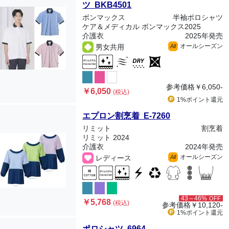
ツ BKB4501
ボンマックス
半袖ポロシャツ
ケア＆メディカル ボンマックス2025
介護衣
2025年発売
オールシーズン
男女共用
All
参考価格
￥6,050-
￥6,050
(税込)
1%ポイント
還元
エプロン割烹着 E-7260
リミット
割烹着
リミット 2024
介護衣
2024年発売
オールシーズン
レディース
All
43～46%
OFF
￥5,768
(税込)
参考価格
￥10,120-
1%ポイント
還元
ポロシャツ 6964