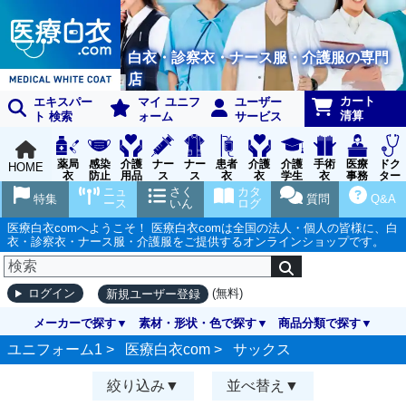
白衣・診察衣・ナース服・介護服の専門
店
カート
エキスパー
マイ ユニフ
ユーザー
清算
ト 検索
ォーム
サービス
薬局
感染
介護
ナー
ナー
患者
介護
介護
手術
医療
ドク
HOME
衣
防止
用品
ス
ス
衣
衣
学生
衣
事務
ター
用品
グッ
ウェ
実習
受付
ウェ
ニュ
さく
カタ
特集
質問
Q&A
ズ
ア
衣
ア
ース
いん
ログ
医療白衣comへようこそ！ 医療白衣comは全国の法人・個人の皆様に、白
衣・診察衣・ナース服・介護服をご提供するオンラインショップです。
(無料)
ログイン
新規ユーザー登録
メーカーで探す
素材・形状・色で探す
商品分類で探す
ユニフォーム1 >
医療白衣com
>
サックス
絞り込み
並べ替え