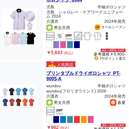
児島
半袖ポロシャツ
児島 シャロレー・ケアワークユニフォー
ム 2024
介護衣
2024年発売
オールシーズン
男女共用
All
43～46%
OFF
￥5,643
(税込)
参考価格
￥9,900-
1%ポイント
還元
人気商品
プリンタブルドライポロシャツ PT-
9005-A
wundou
半袖ポロシャツ
wundou(フロリダウインド) 2026
介護衣
2024年発売
男女共用
春夏
30～32%
OFF
￥962
(税込)