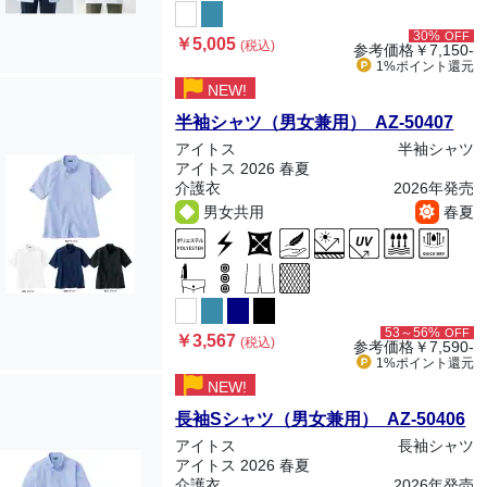
30%
OFF
￥5,005
(税込)
参考価格
￥7,150-
1%ポイント
還元
NEW!
半袖シャツ（男女兼用） AZ-50407
アイトス
半袖シャツ
アイトス 2026 春夏
介護衣
2026年発売
男女共用
春夏
53～56%
OFF
￥3,567
(税込)
参考価格
￥7,590-
1%ポイント
還元
NEW!
長袖Sシャツ（男女兼用） AZ-50406
アイトス
長袖シャツ
アイトス 2026 春夏
介護衣
2026年発売