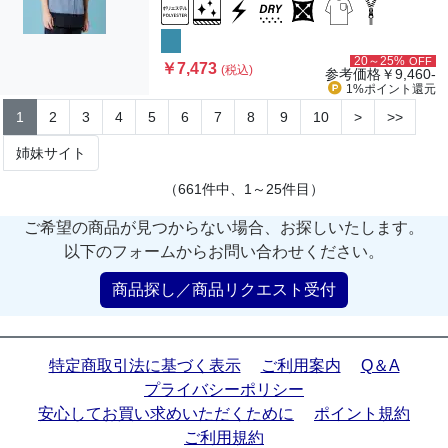
20～25%
OFF
￥7,473
(税込)
参考価格
￥9,460-
1%ポイント
還元
1
2
3
4
5
6
7
8
9
10
>
>>
姉妹サイト
（661件中、1～25件目）
ご希望の商品が見つからない場合、お探しいたします。
以下のフォームからお問い合わせください。
商品探し／商品リクエスト受付
特定商取引法に基づく表示
ご利用案内
Q＆A
プライバシーポリシー
安心してお買い求めいただくために
ポイント規約
ご利用規約