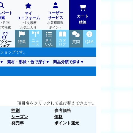
スパート
ユーザー
マイ
カート
検索
サービス
ユニフォーム
精算
・性別
お客様情報
ご注文履歴
どで検索
ポイント
お気に入り
ニュ
さく
カタ
特集
質問
Q&A
ドクター
ース
いん
ログ
ウェア
ンショップです。
素材・形状・色で探す
商品分類で探す
項目名をクリックして並び替えできます。
性別
参考価格
シーズン
価格
発売年
ポイント還元