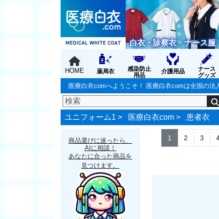
白衣・診察衣・ナース服
感染防止
ナース
HOME
薬局衣
介護用品
用品
グッズ
医療白衣comへようこそ！ 医療白衣comは全国
ユニフォーム1 >
医療白衣com
>
患者衣
1
2
3
商品選びに迷ったら、
AIに相談！
あなたに合った商品を
見つけます。