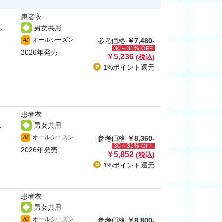
患者衣
男女共用
ン
オールシーズン
All
参考価格
￥7,480-
30～31%
OFF
2026年発売
￥5,236
(税込)
1%ポイント
還元
患者衣
男女共用
ン
オールシーズン
All
参考価格
￥8,360-
30～31%
OFF
2026年発売
￥5,852
(税込)
1%ポイント
還元
患者衣
男女共用
オールシーズン
All
参考価格
￥8,800-