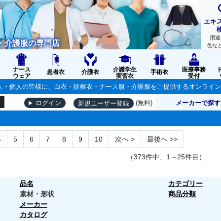
エキ
用途
・介護服の専門店
色な
ナース
介護学生
医療事務
患者衣
介護衣
手術衣
ウェア
実習衣
受付
の法人・個人の皆様に、白衣・診察衣・ナース服・介護服をご提供するオンライ
(無料)
メーカーで探す
ログイン
新規ユーザー登録
4
5
6
7
8
9
10
次へ
>
最後へ
>>
（373件中、1～25件目）
品名
カテゴリー
素材・形状
商品分類
メーカー
カタログ