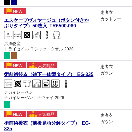
NEW!
患者衣
カットソー
エスケープヴォヤージュ（ボタン付きか
ぶりタイプ）50枚入 TR6500-080
広洋物産
トライセイル Ｔシャツ・タオル 2026
NEW!
人気商品
患者衣
ガウン
術前術後衣（袖下一体型タイプ） EG-335
ナガイレーベン
ナガイレーベン ナウェイ 2026
NEW!
人気商品
患者衣
ガウン
術前術後衣（前後見頃分解タイプ） EG-
325