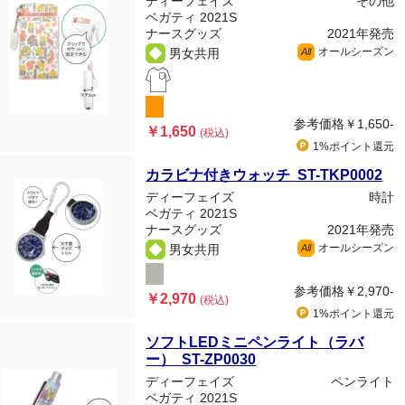
ディーフェイズ
その他
ベガティ 2021S
ナースグッズ
2021年発売
オールシーズン
男女共用
All
参考価格
￥1,650-
￥1,650
(税込)
1%ポイント
還元
カラビナ付きウォッチ ST-TKP0002
ディーフェイズ
時計
ベガティ 2021S
ナースグッズ
2021年発売
オールシーズン
男女共用
All
参考価格
￥2,970-
￥2,970
(税込)
1%ポイント
還元
ソフトLEDミニペンライト（ラバ
ー） ST-ZP0030
ディーフェイズ
ペンライト
ベガティ 2021S