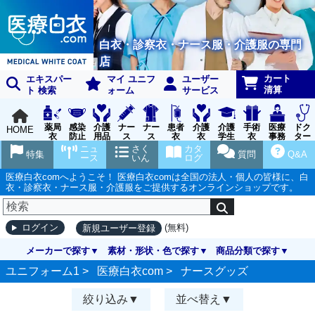
白衣・診察衣・ナース服・介護服の専門
店
カート
エキスパー
マイ ユニフ
ユーザー
清算
ト 検索
ォーム
サービス
薬局
感染
介護
ナー
ナー
患者
介護
介護
手術
医療
ドク
HOME
衣
防止
用品
ス
ス
衣
衣
学生
衣
事務
ター
用品
グッ
ウェ
実習
受付
ウェ
ニュ
さく
カタ
特集
質問
Q&A
ズ
ア
衣
ア
ース
いん
ログ
医療白衣comへようこそ！ 医療白衣comは全国の法人・個人の皆様に、白
衣・診察衣・ナース服・介護服をご提供するオンラインショップです。
(無料)
ログイン
新規ユーザー登録
メーカーで探す
素材・形状・色で探す
商品分類で探す
ユニフォーム1 >
医療白衣com
>
ナースグッズ
絞り込み
並べ替え