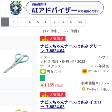
1
2
3
4
5
6
7
8
>
>>
（179件中、1～25件目）
人気商品
ナビスちゃんナースはさみ グリー
ン 7-6824-04
アズワン
ハサミ
ナビス 看護・医療用品 2022
ナースグッズ
2022年発売
オールシーズン
男女共用
All
参考価格
￥1,155-
￥1,155
(税込)
1%ポイント
還元
人気商品
ナビスちゃんナースはさみ イエロ
ー 7-6824-03