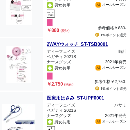
オールシーズン
男女共用
All
参考価格
￥880-
￥880
(税込)
1%ポイント
還元
2WAYウォッチ ST-TSB0001
ディーフェイズ
時計
ベガティ 2021S
ナースグッズ
2021年発売
オールシーズン
男女共用
All
参考価格
￥2,750-
￥2,750
(税込)
1%ポイント
還元
医療用はさみ ST-UPF0001
ディーフェイズ
ハサミ
ベガティ 2021S
ナースグッズ
2021年発売
オールシーズン
男女共用
All