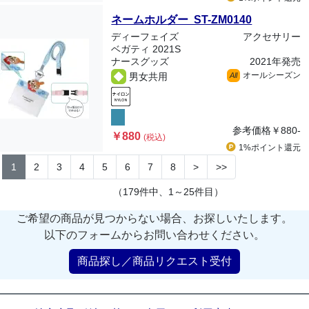
ネームホルダー ST-ZM0140
ディーフェイズ
アクセサリー
ベガティ 2021S
ナースグッズ
2021年発売
オールシーズン
男女共用
All
参考価格
￥880-
￥880
(税込)
1%ポイント
還元
1
2
3
4
5
6
7
8
>
>>
（179件中、1～25件目）
ご希望の商品が見つからない場合、お探しいたします。
以下のフォームからお問い合わせください。
商品探し／商品リクエスト受付