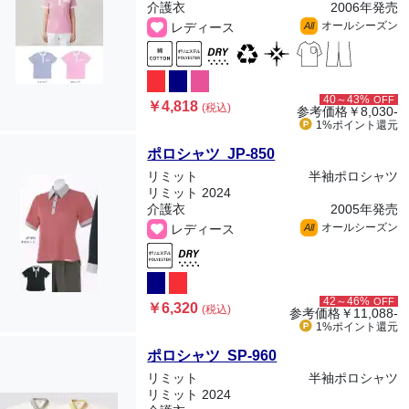
介護衣
2006年発売
オールシーズン
レディース
All
40～43%
OFF
￥4,818
(税込)
参考価格
￥8,030-
1%ポイント
還元
ポロシャツ JP-850
リミット
半袖ポロシャツ
リミット 2024
介護衣
2005年発売
オールシーズン
レディース
All
42～46%
OFF
￥6,320
(税込)
参考価格
￥11,088-
1%ポイント
還元
ポロシャツ SP-960
リミット
半袖ポロシャツ
リミット 2024