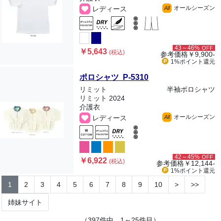
オールシーズン
レディース
All
43～46%
OFF
￥5,643
(税込)
参考価格
￥9,900-
1%ポイント
還元
ポロシャツ P-5310
リミット
半袖ポロシャツ
リミット 2024
介護衣
オールシーズン
レディース
All
42～45%
OFF
￥6,922
(税込)
参考価格
￥12,144-
1%ポイント
還元
1
2
3
4
5
6
7
8
9
10
>
>>
姉妹サイト
（397件中、1～25件目）