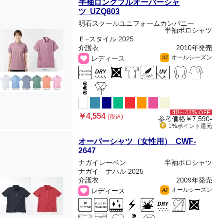
半袖ロングプルオーバーシャ
ツ UZQ803
明石スクールユニフォームカンパニー
半袖ポロシャツ
Ｅ−スタイル 2025
介護衣
2010年発売
オールシーズン
レディース
All
40～43%
OFF
￥4,554
(税込)
参考価格
￥7,590-
1%ポイント
還元
オーバーシャツ（女性用） CWF-
2647
ナガイレーベン
半袖ポロシャツ
ナガイ ナハル 2025
介護衣
2009年発売
オールシーズン
レディース
All