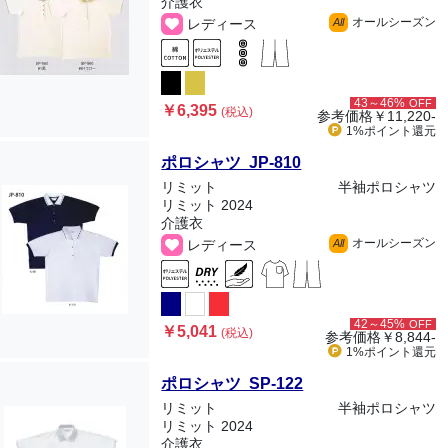
介護衣
オールシーズン
レディース
All
43～46%
OFF
￥6,395
(税込)
参考価格
￥11,220-
1%ポイント
還元
ポロシャツ JP-810
リミット
半袖ポロシャツ
リミット 2024
介護衣
オールシーズン
レディース
All
42～45%
OFF
￥5,041
(税込)
参考価格
￥8,844-
1%ポイント
還元
ポロシャツ SP-122
リミット
半袖ポロシャツ
リミット 2024
介護衣