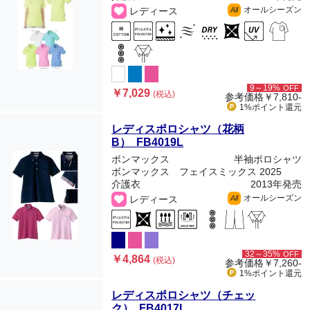
オールシーズン
レディース
All
9～19%
OFF
￥7,029
(税込)
参考価格
￥7,810-
1%ポイント
還元
レディスポロシャツ（花柄
B） FB4019L
ボンマックス
半袖ポロシャツ
ボンマックス フェイスミックス 2025
介護衣
2013年発売
オールシーズン
レディース
All
32～35%
OFF
￥4,864
(税込)
参考価格
￥7,260-
1%ポイント
還元
レディスポロシャツ（チェッ
ク） FB4017L