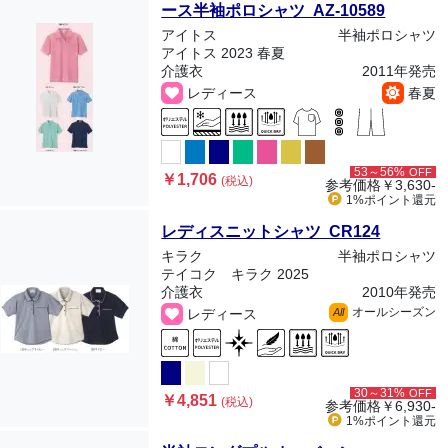
ース半袖ポロシャツ AZ-10589
アイトス
半袖ポロシャツ
アイトス 2023 春夏
介護衣
2011年発売
レディース
春夏
53～56%
OFF
￥1,706
(税込)
参考価格
￥3,630-
1%ポイント
還元
レディスニットシャツ CR124
キラク
半袖ポロシャツ
テイコク キラク 2025
介護衣
2010年発売
オールシーズン
レディース
All
30～31%
OFF
￥4,851
(税込)
参考価格
￥6,930-
1%ポイント
還元