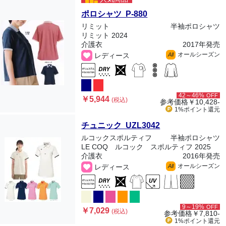
ポロシャツ P-880
リミット
半袖ポロシャツ
リミット 2024
介護衣
2017年発売
オールシーズン
レディース
All
42～46%
OFF
￥5,944
(税込)
参考価格
￥10,428-
1%ポイント
還元
チュニック UZL3042
ルコックスポルティフ
半袖ポロシャツ
LE COQ ルコック スポルティフ 2025
介護衣
2016年発売
オールシーズン
レディース
All
9～19%
OFF
￥7,029
(税込)
参考価格
￥7,810-
1%ポイント
還元