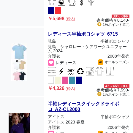
30%
OFF
￥5,698
(税込)
参考価格
￥8,140-
1%ポイント
還元
レディース半袖ポロシャツ 6715
児島
半袖ポロシャツ
児島 シャロレー・ケアワークユニフォー
ム 2024
介護衣
2008年発売
オールシーズン
レディース
All
43～46%
OFF
￥4,326
(税込)
参考価格
￥7,590-
1%ポイント
還元
半袖レディースクイックドライポ
ロ AZ-CL2000
アイトス
半袖ポロシャツ
アイトス 2023 春夏
介護衣
2006年発売