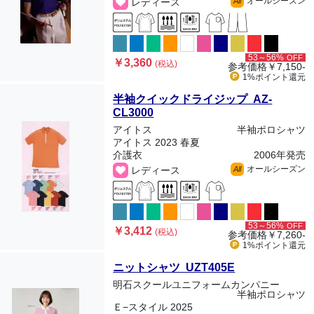
オールシーズン
レディース
All
53～56%
OFF
￥3,360
(税込)
参考価格
￥7,150-
1%ポイント
還元
半袖クイックドライジップ AZ-
CL3000
アイトス
半袖ポロシャツ
アイトス 2023 春夏
介護衣
2006年発売
オールシーズン
レディース
All
53～56%
OFF
￥3,412
(税込)
参考価格
￥7,260-
1%ポイント
還元
ニットシャツ UZT405E
明石スクールユニフォームカンパニー
半袖ポロシャツ
Ｅ−スタイル 2025