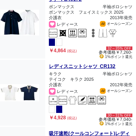
ボンマックス
半袖ポロシャツ
ボンマックス フェイスミックス 2025
介護衣
2013年発売
オールシーズン
レディース
All
32～35%
OFF
￥4,864
(税込)
参考価格
￥7,260-
1%ポイント
還元
レディスニットシャツ CR132
キラク
半袖ポロシャツ
テイコク キラク 2025
介護衣
2012年発売
オールシーズン
レディース
All
30～31%
OFF
￥4,928
(税込)
参考価格
￥7,040-
1%ポイント
還元
吸汗速乾(クールコンフォート)レディ