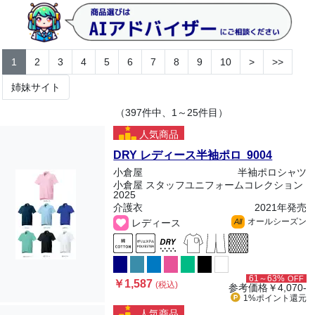
1
2
3
4
5
6
7
8
9
10
>
>>
姉妹サイト
（397件中、1～25件目）
人気商品
DRY レディース半袖ポロ 9004
小倉屋
半袖ポロシャツ
小倉屋 スタッフユニフォームコレクション
2025
介護衣
2021年発売
オールシーズン
レディース
All
61～63%
OFF
￥1,587
(税込)
参考価格
￥4,070-
1%ポイント
還元
人気商品