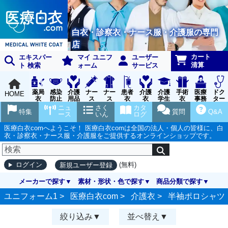
白衣・診察衣・ナース服・介護服の専門
店
カート
エキスパー
マイ ユニフ
ユーザー
清算
ト 検索
ォーム
サービス
薬局
感染
介護
ナー
ナー
患者
介護
介護
手術
医療
ドク
HOME
衣
防止
用品
ス
ス
衣
衣
学生
衣
事務
ター
用品
グッ
ウェ
実習
受付
ウェ
ニュ
さく
カタ
特集
質問
Q&A
ズ
ア
衣
ア
ース
いん
ログ
医療白衣comへようこそ！ 医療白衣comは全国の法人・個人の皆様に、白
衣・診察衣・ナース服・介護服をご提供するオンラインショップです。
(無料)
ログイン
新規ユーザー登録
メーカーで探す
素材・形状・色で探す
商品分類で探す
ユニフォーム1 >
医療白衣com
>
介護衣
>
半袖ポロシャツ
絞り込み
並べ替え