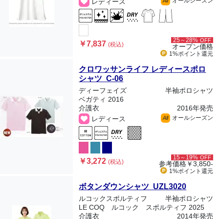
オールシーズン
レディース
All
25～28%
OFF
￥7,837
(税込)
オープン価格
1%ポイント
還元
クロワッサンライフ レディースポロ
シャツ C-06
ディーフェイズ
半袖ポロシャツ
ベガティ 2016
介護衣
2016年発売
オールシーズン
レディース
All
15～19%
OFF
￥3,272
(税込)
参考価格
￥3,850-
1%ポイント
還元
ボタンダウンシャツ UZL3020
ルコックスポルティフ
半袖ポロシャツ
LE COQ ルコック スポルティフ 2025
介護衣
2014年発売