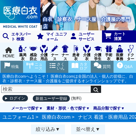
白衣・診察衣・ナース服・介護服の専門
店
カート
エキスパー
マイ ユニフ
ユーザー
清算
ト 検索
ォーム
サービス
薬局
感染
介護
ナー
ナー
患者
介護
介護
手術
医療
ドク
HOME
衣
防止
用品
ス
ス
衣
衣
学生
衣
事務
ター
用品
グッ
ウェ
実習
受付
ウェ
ニュ
さく
カタ
特集
質問
Q&A
ズ
ア
衣
ア
ース
いん
ログ
医療白衣comへようこそ！ 医療白衣comは全国の法人・個人の皆様に、白
衣・診察衣・ナース服・介護服をご提供するオンラインショップです。
(無料)
ログイン
新規ユーザー登録
メーカーで探す
素材・形状・色で探す
商品分類で探す
ユニフォーム1 >
医療白衣com
>
ナビス 看護・医療用品 20
絞り込み
並べ替え