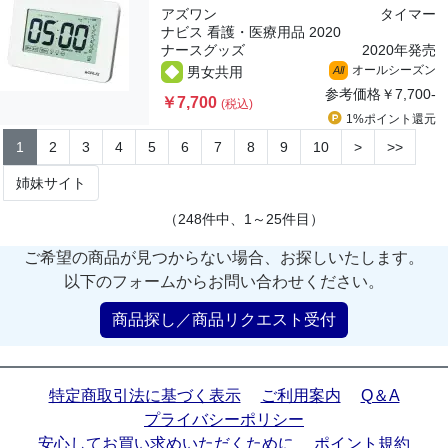
アズワン
タイマー
ナビス 看護・医療用品 2020
ナースグッズ
2020年発売
オールシーズン
男女共用
All
参考価格
￥7,700-
￥7,700
(税込)
1%ポイント
還元
1
2
3
4
5
6
7
8
9
10
>
>>
姉妹サイト
（248件中、1～25件目）
ご希望の商品が見つからない場合、お探しいたします。
以下のフォームからお問い合わせください。
商品探し／商品リクエスト受付
特定商取引法に基づく表示
ご利用案内
Q＆A
プライバシーポリシー
安心してお買い求めいただくために
ポイント規約