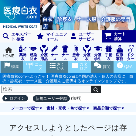
白衣・診察衣・ナース服・介護服の専門
店
カート
エキスパー
マイ ユニフ
ユーザー
清算
ト 検索
ォーム
サービス
薬局
感染
介護
ナー
ナー
患者
介護
介護
手術
医療
ドク
HOME
衣
防止
用品
ス
ス
衣
衣
学生
衣
事務
ター
用品
グッ
ウェ
実習
受付
ウェ
ニュ
さく
カタ
特集
質問
Q&A
ズ
ア
衣
ア
ース
いん
ログ
医療白衣comへようこそ！ 医療白衣comは全国の法人・個人の皆様に、白
衣・診察衣・ナース服・介護服をご提供するオンラインショップです。
(無料)
ログイン
新規ユーザー登録
メーカーで探す
素材・形状・色で探す
商品分類で探す
アクセスしようとしたページは存