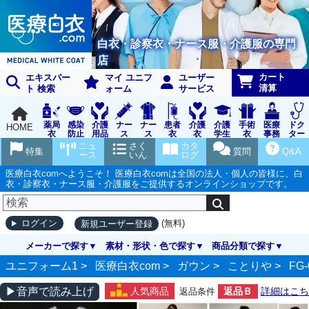
白衣・診察衣・ナース服・介護服の専門
店
カート
エキスパー
マイ ユニフ
ユーザー
清算
ト 検索
ォーム
サービス
薬局
感染
介護
ナー
ナー
患者
介護
介護
手術
医療
ドク
HOME
衣
防止
用品
ス
ス
衣
衣
学生
衣
事務
ター
用品
グッ
ウェ
実習
受付
ウェ
ニュ
さく
カタ
特集
質問
Q&A
ズ
ア
衣
ア
ース
いん
ログ
医療白衣comへようこそ！ 医療白衣comは全国の法人・個人の皆様に、白
衣・診察衣・ナース服・介護服をご提供するオンラインショップです。
(無料)
ログイン
新規ユーザー登録
メーカーで探す
素材・形状・色で探す
商品分類で探す
ユニフォーム1 >
医療白衣com
>
ガウン
>
ことりや
>
FG-
▶音声で読み上げ
人気商品
返品Ｂ
詳細はこち
返品条件
ら