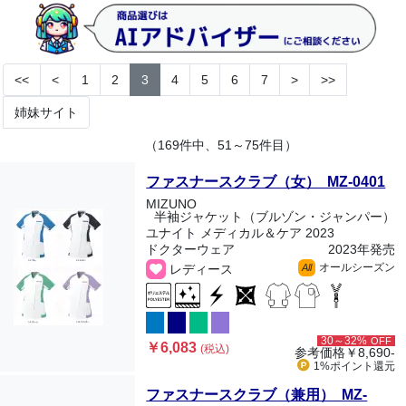
<<
<
1
2
3
4
5
6
7
>
>>
姉妹サイト
（169件中、51～75件目）
ファスナースクラブ（女） MZ-0401
MIZUNO
半袖ジャケット（ブルゾン・ジャンパー）
ユナイト メディカル＆ケア 2023
ドクターウェア
2023年発売
オールシーズン
レディース
All
30～32%
OFF
￥6,083
(税込)
参考価格
￥8,690-
1%ポイント
還元
ファスナースクラブ（兼用） MZ-