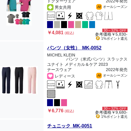
ドクターウェア
2022年発売
オールシーズン
男女共用
All
30～32%
OFF
￥4,081
(税込)
参考価格
￥5,830-
1%ポイント
還元
パンツ（女性） MK-0052
MICHEL KLEIN
パンツ（米式パンツ）スラックス
ユナイト メディカル＆ケア 2023
ナースウェア
2022年発売
オールシーズン
レディース
All
30～32%
OFF
￥6,776
(税込)
参考価格
￥9,680-
1%ポイント
還元
チュニック MK-0051