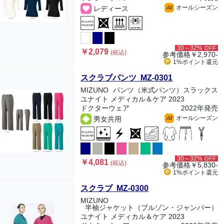
オールシーズン
レディース
All
30～32%
OFF
￥2,079
(税込)
参考価格
￥2,970-
1%ポイント
還元
スクラブパンツ MZ-0301
MIZUNO
パンツ（米式パンツ）スラックス
ユナイト メディカル＆ケア 2023
ドクターウェア
2022年発売
オールシーズン
男女共用
All
30～32%
OFF
￥4,081
(税込)
参考価格
￥5,830-
1%ポイント
還元
スクラブ MZ-0300
MIZUNO
半袖ジャケット（ブルゾン・ジャンパー）
ユナイト メディカル＆ケア 2023