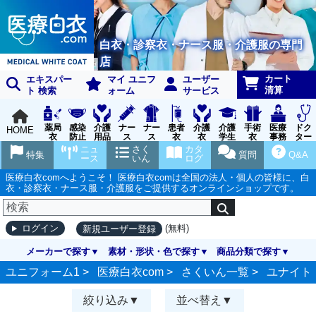
白衣・診察衣・ナース服・介護服の専門
店
カート
エキスパー
マイ ユニフ
ユーザー
清算
ト 検索
ォーム
サービス
薬局
感染
介護
ナー
ナー
患者
介護
介護
手術
医療
ドク
HOME
衣
防止
用品
ス
ス
衣
衣
学生
衣
事務
ター
用品
グッ
ウェ
実習
受付
ウェ
ニュ
さく
カタ
特集
質問
Q&A
ズ
ア
衣
ア
ース
いん
ログ
医療白衣comへようこそ！ 医療白衣comは全国の法人・個人の皆様に、白
衣・診察衣・ナース服・介護服をご提供するオンラインショップです。
(無料)
ログイン
新規ユーザー登録
メーカーで探す
素材・形状・色で探す
商品分類で探す
ユニフォーム1 >
医療白衣com
>
さくいん一覧
>
ユナイト
絞り込み
並べ替え