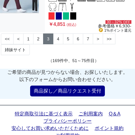
30～32%
OFF
￥4,851
(税込)
参考価格
￥6,930-
1%ポイント
還元
<<
<
1
2
3
4
5
6
7
>
>>
姉妹サイト
（169件中、51～75件目）
ご希望の商品が見つからない場合、お探しいたします。
以下のフォームからお問い合わせください。
商品探し／商品リクエスト受付
特定商取引法に基づく表示
ご利用案内
Q＆A
プライバシーポリシー
安心してお買い求めいただくために
ポイント規約