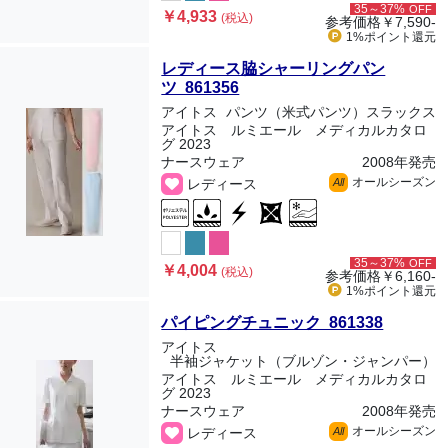
35～37%
OFF
￥4,933
(税込)
参考価格
￥7,590-
1%ポイント
還元
レディース脇シャーリングパン
ツ 861356
アイトス
パンツ（米式パンツ）スラックス
アイトス ルミエール メディカルカタロ
グ 2023
ナースウェア
2008年発売
オールシーズン
レディース
All
35～37%
OFF
￥4,004
(税込)
参考価格
￥6,160-
1%ポイント
還元
パイピングチュニック 861338
アイトス
半袖ジャケット（ブルゾン・ジャンパー）
アイトス ルミエール メディカルカタロ
グ 2023
ナースウェア
2008年発売
オールシーズン
レディース
All