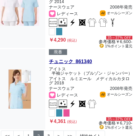
グ 2014
ナースウェア
2008年発売
オールシーズン
レディース
All
35～37%
OFF
￥4,290
(税込)
参考価格
￥6,600-
1%ポイント
還元
廃番
チュニック 861340
アイトス
半袖ジャケット（ブルゾン・ジャンパー）
アイトス ルミエール メディカルカタロ
グ 2018
ナースウェア
2008年発売
オールシーズン
レディース
All
35～37%
OFF
￥4,361
(税込)
参考価格
￥6,710-
1%ポイント
還元