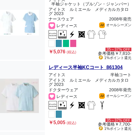
半袖ジャケット（ブルゾン・ジャンパー）
アイトス ルミエール メディカルカタロ
グ 2023
ナースウェア
2008年発売
オールシーズン
レディース
All
35～37%
OFF
￥5,076
(税込)
参考価格
￥7,810-
1%ポイント
還元
レディース半袖KCコート 861304
アイトス
半袖コート
アイトス ルミエール メディカルカタロ
グ 2023
ドクターウェア
2008年発売
オールシーズン
レディース
All
35～37%
OFF
￥5,005
(税込)
参考価格
￥7,700-
1%ポイント
還元