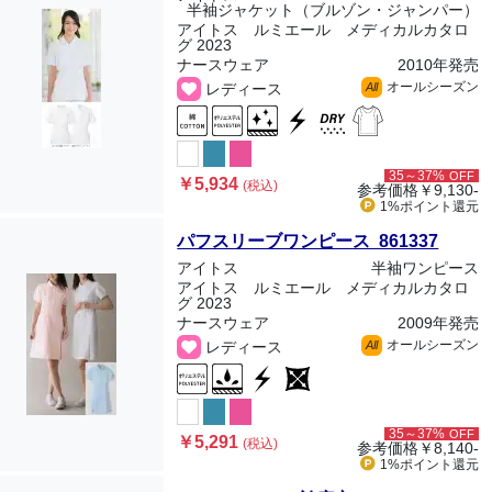
半袖ジャケット（ブルゾン・ジャンパー）
アイトス ルミエール メディカルカタロ
グ 2023
ナースウェア
2010年発売
オールシーズン
レディース
All
35～37%
OFF
￥5,934
(税込)
参考価格
￥9,130-
1%ポイント
還元
パフスリーブワンピース 861337
アイトス
半袖ワンピース
アイトス ルミエール メディカルカタロ
グ 2023
ナースウェア
2009年発売
オールシーズン
レディース
All
35～37%
OFF
￥5,291
(税込)
参考価格
￥8,140-
1%ポイント
還元