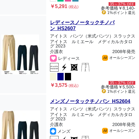
35～37%
OFF
￥5,291
(税込)
参考価格
￥8,140-
1%ポイント
還元
レディースノータックチノパ
ン HS2607
アイトス
パンツ（米式パンツ）スラックス
アイトス ルミエール メディカルカタロ
グ 2023
介護衣
2008年発売
オールシーズン
レディース
All
35～37%
OFF
￥3,575
(税込)
参考価格
￥5,500-
1%ポイント
還元
メンズノータックチノパン HS2604
アイトス
パンツ（米式パンツ）スラックス
アイトス ルミエール メディカルカタロ
グ 2023
介護衣
2008年発売
オールシーズン
メンズ
All