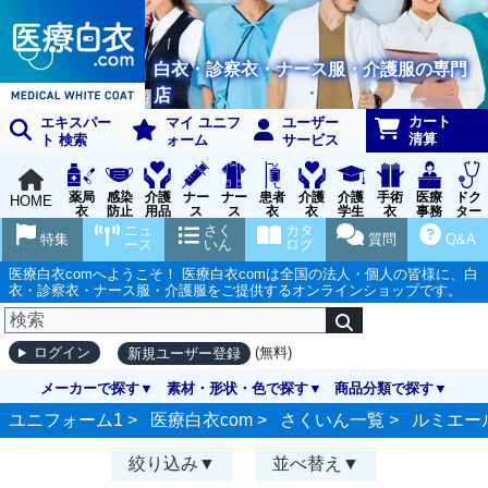
白衣・診察衣・ナース服・介護服の専門
店
カート
エキスパー
マイ ユニフ
ユーザー
清算
ト 検索
ォーム
サービス
薬局
感染
介護
ナー
ナー
患者
介護
介護
手術
医療
ドク
HOME
衣
防止
用品
ス
ス
衣
衣
学生
衣
事務
ター
用品
グッ
ウェ
実習
受付
ウェ
ニュ
さく
カタ
特集
質問
Q&A
ズ
ア
衣
ア
ース
いん
ログ
医療白衣comへようこそ！ 医療白衣comは全国の法人・個人の皆様に、白
衣・診察衣・ナース服・介護服をご提供するオンラインショップです。
(無料)
ログイン
新規ユーザー登録
メーカーで探す
素材・形状・色で探す
商品分類で探す
ユニフォーム1 >
医療白衣com
>
さくいん一覧
>
ルミエー
絞り込み
並べ替え