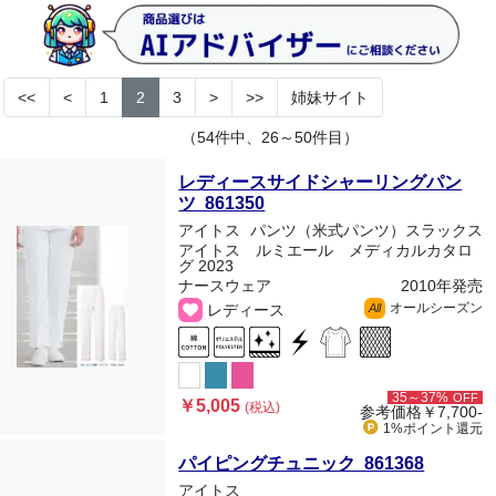
<<
<
1
2
3
>
>>
姉妹サイト
（54件中、26～50件目）
レディースサイドシャーリングパン
ツ 861350
アイトス
パンツ（米式パンツ）スラックス
アイトス ルミエール メディカルカタロ
グ 2023
ナースウェア
2010年発売
オールシーズン
レディース
All
35～37%
OFF
￥5,005
(税込)
参考価格
￥7,700-
1%ポイント
還元
パイピングチュニック 861368
アイトス