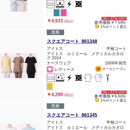
35～37%
OFF
￥4,933
(税込)
参考価格
￥7,590-
1%ポイント
還元
廃番
スクエアコート 861348
アイトス
半袖コート
アイトス ルミエール メディカルカタロ
グ 2014
ナースウェア
2008年発売
オールシーズン
レディース
All
35～37%
OFF
￥4,290
(税込)
参考価格
￥6,600-
1%ポイント
還元
廃番
スクエアコート 861345
アイトス
半袖コート
アイトス ルミエール メディカルカタロ