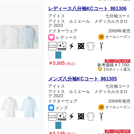
レディース八分袖KCコート 861306
アイトス
七分袖コート
アイトス ルミエール メディカルカタロ
グ 2023
ドクターウェア
2009年発売
オールシーズン
レディース
All
35～37%
OFF
￥5,005
(税込)
参考価格
￥7,700-
1%ポイント
還元
メンズ八分袖KCコート 861305
アイトス
七分袖コート
アイトス ルミエール メディカルカタロ
グ 2023
ドクターウェア
2009年発売
オールシーズン
メンズ
All
35～37%
OFF
￥5,148