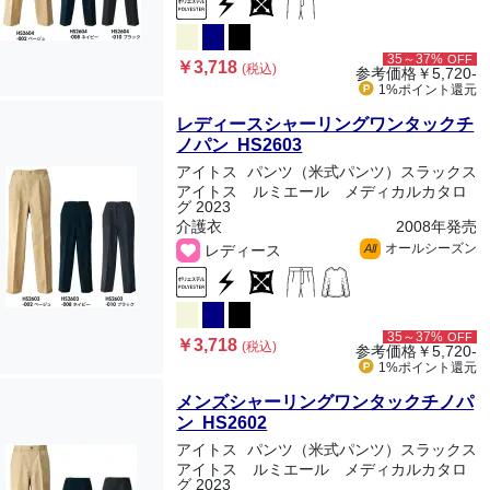
35～37%
OFF
￥3,718
(税込)
参考価格
￥5,720-
1%ポイント
還元
レディースシャーリングワンタックチ
ノパン HS2603
アイトス
パンツ（米式パンツ）スラックス
アイトス ルミエール メディカルカタロ
グ 2023
介護衣
2008年発売
オールシーズン
レディース
All
35～37%
OFF
￥3,718
(税込)
参考価格
￥5,720-
1%ポイント
還元
メンズシャーリングワンタックチノパ
ン HS2602
アイトス
パンツ（米式パンツ）スラックス
アイトス ルミエール メディカルカタロ
グ 2023