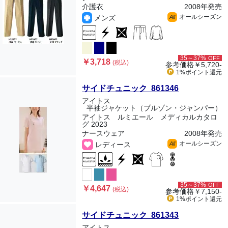
介護衣
2008年発売
オールシーズン
メンズ
All
35～37%
OFF
￥3,718
(税込)
参考価格
￥5,720-
1%ポイント
還元
サイドチュニック 861346
アイトス
半袖ジャケット（ブルゾン・ジャンパー）
アイトス ルミエール メディカルカタロ
グ 2023
ナースウェア
2008年発売
オールシーズン
レディース
All
35～37%
OFF
￥4,647
(税込)
参考価格
￥7,150-
1%ポイント
還元
サイドチュニック 861343
アイトス