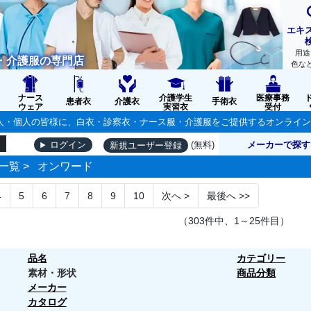
エキ
用途
・介護服の専門店
色な
ナース
介護学生
医療事務
患者衣
介護衣
手術衣
ウェア
実習衣
受付
の法人・個人の皆様に、白衣・診察衣・ナース服・介護服をご提供するオンライ
(無料)
メーカーで探す
ログイン
新規ユーザー登録
一覧
>
オンワード
4
5
6
7
8
9
10
次へ
>
最後へ
>>
（303件中、1～25件目）
品名
カテゴリー
素材・形状
商品分類
メーカー
カタログ