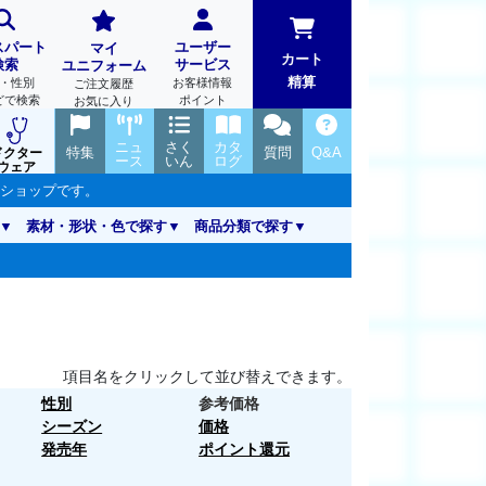
スパート
ユーザー
マイ
カート
検索
サービス
ユニフォーム
精算
・性別
お客様情報
ご注文履歴
どで検索
ポイント
お気に入り
ニュ
さく
カタ
特集
質問
Q&A
ドクター
ース
いん
ログ
ウェア
ンショップです。
素材・形状・色で探す
商品分類で探す
項目名をクリックして並び替えできます。
性別
参考価格
シーズン
価格
発売年
ポイント還元