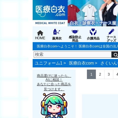
白衣・診察衣・ナース服
感染防止
ナース
HOME
薬局衣
介護用品
用品
グッズ
医療白衣comへようこそ！ 医療白衣comは全国
ユニフォーム1 >
医療白衣com
>
さくいん
1
2
3
商品選びに迷ったら、
AIに相談！
あなたに合った商品を
見つけます。