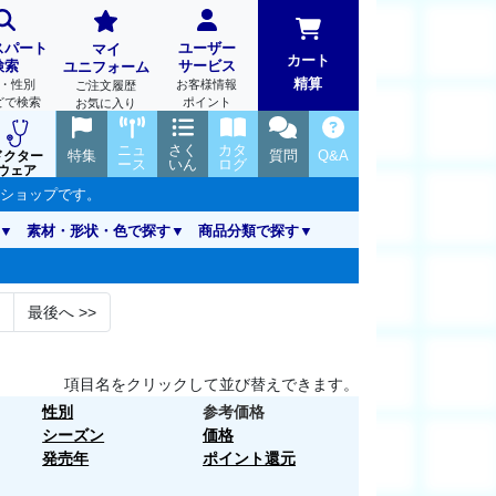
スパート
ユーザー
マイ
カート
検索
サービス
ユニフォーム
精算
・性別
お客様情報
ご注文履歴
どで検索
ポイント
お気に入り
ニュ
さく
カタ
特集
質問
Q&A
ドクター
ース
いん
ログ
ウェア
ンショップです。
素材・形状・色で探す
商品分類で探す
最後へ
>>
項目名をクリックして並び替えできます。
性別
参考価格
シーズン
価格
発売年
ポイント還元