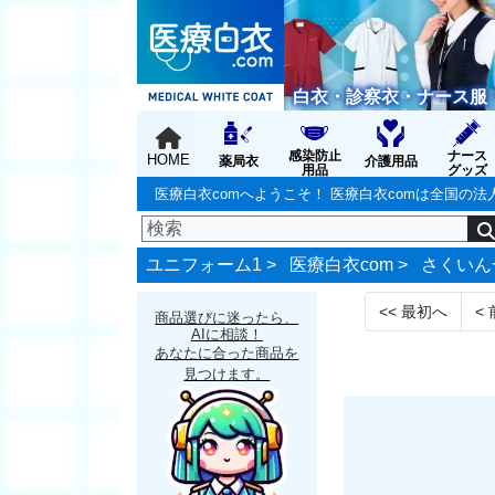
白衣・診察衣・ナース服
感染防止
ナース
HOME
薬局衣
介護用品
用品
グッズ
医療白衣comへようこそ！ 医療白衣comは全国
ユニフォーム1 >
医療白衣com
>
さくいん
<<
最初へ
<
商品選びに迷ったら、
AIに相談！
あなたに合った商品を
見つけます。