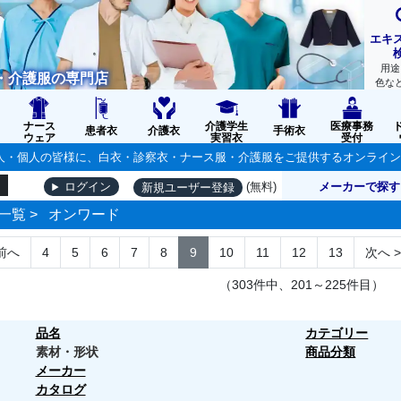
エキ
用途
・介護服の専門店
色な
ナース
介護学生
医療事務
患者衣
介護衣
手術衣
ウェア
実習衣
受付
の法人・個人の皆様に、白衣・診察衣・ナース服・介護服をご提供するオンライ
(無料)
メーカーで探す
ログイン
新規ユーザー登録
一覧
>
オンワード
前へ
4
5
6
7
8
9
10
11
12
13
次へ
>
（303件中、201～225件目）
品名
カテゴリー
素材・形状
商品分類
メーカー
カタログ