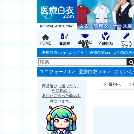
白衣・診察衣・ナース服
感染防止
ナース
HOME
薬局衣
介護用品
用品
グッズ
医療白衣comへようこそ！ 医療白衣comは全国
ユニフォーム1 >
医療白衣com
>
さくいん
<<
最初へ
<
商品選びに迷ったら、
AIに相談！
あなたに合った商品を
見つけます。