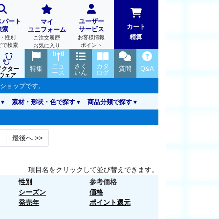
スパート
ユーザー
マイ
カート
検索
サービス
ユニフォーム
精算
・性別
お客様情報
ご注文履歴
どで検索
ポイント
お気に入り
ニュ
さく
カタ
特集
質問
Q&A
ドクター
ース
いん
ログ
ウェア
ンショップです。
素材・形状・色で探す
商品分類で探す
最後へ
>>
項目名をクリックして並び替えできます。
性別
参考価格
シーズン
価格
発売年
ポイント還元