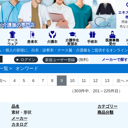
エキ
用途
・介護服の専門店
色な
ナース
介護学生
医療事務
患者衣
介護衣
手術衣
ウェア
実習衣
受付
の法人・個人の皆様に、白衣・診察衣・ナース服・介護服をご提供するオンライ
(無料)
メーカーで探す
ログイン
新規ユーザー登録
一覧
>
オンワード
前へ
4
5
6
7
8
9
10
11
12
13
次へ
>
（303件中、201～225件目）
品名
カテゴリー
素材・形状
商品分類
メーカー
カタログ